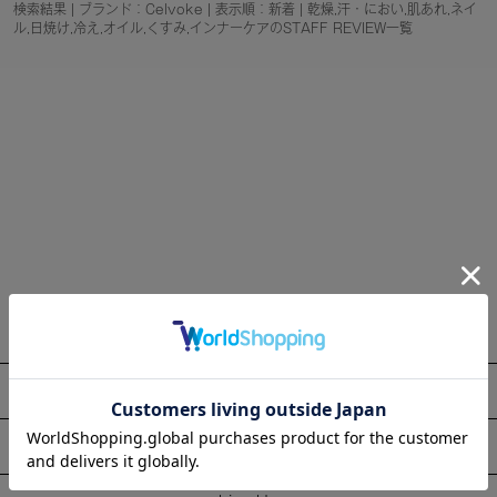
検索結果 | ブランド：Celvoke | 表示順：新着 | 乾燥,汗・におい,肌あれ,ネイ
ル,日焼け,冷え,オイル,くすみ,インナーケアのSTAFF REVIEW一覧
About
Information