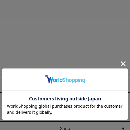
About
Information
Line Up
Shop