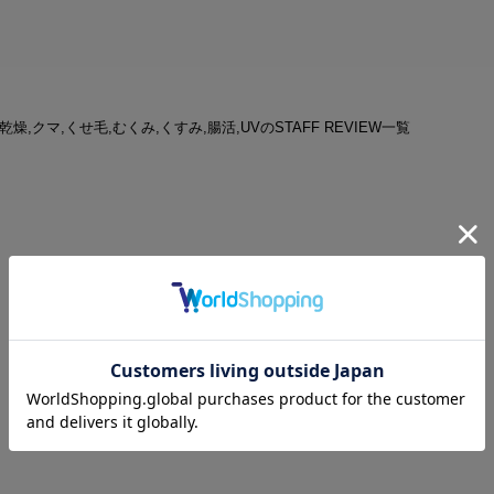
| 乾燥,クマ,くせ毛,むくみ,くすみ,腸活,UVのSTAFF REVIEW一覧