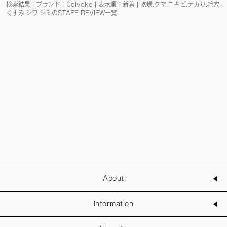
検索結果 | ブランド：Celvoke | 表示順：新着 | 乾燥,クマ,ニキビ,テカり,毛穴,
くすみ,シワ,シミのSTAFF REVIEW一覧
About
Information