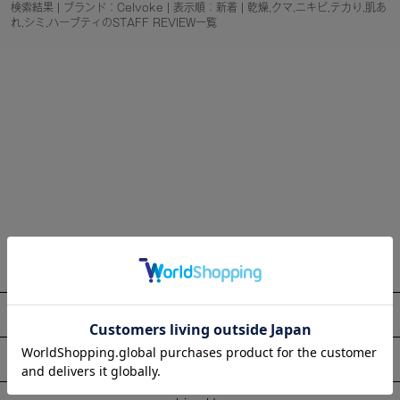
検索結果 | ブランド：Celvoke | 表示順：新着 | 乾燥,クマ,ニキビ,テカり,肌あ
れ,シミ,ハーブティのSTAFF REVIEW一覧
About
Information