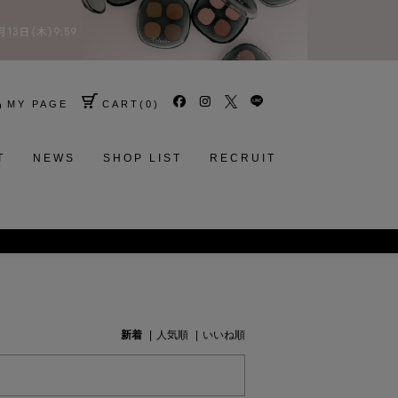
MY PAGE
CART
(
0
)
T
NEWS
SHOP LIST
RECRUIT
Calm Brightening Cleansing Oil／
美容オイルで
新着
人気順
いいね順