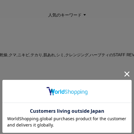
人気のキーワード
 | 乾燥,クマ,ニキビ,テカり,肌あれ,シミ,クレンジング,ハーブティのSTAFF RE