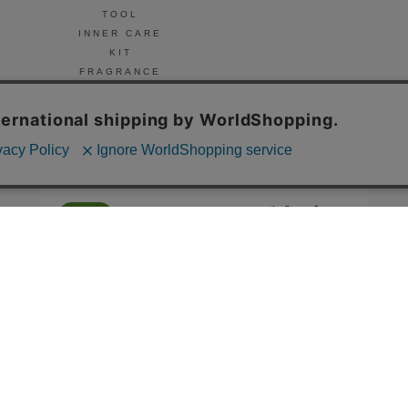
TOOL
INNER CARE
KIT
FRAGRANCE
NAIL
© Celvoke
GO GREEN MEMBER’S 公式アプリ
会員証の表示や新商品、キャンペーン情報、
お得なクーポンもこのアプリで。
Google Playでダウンロード
App Storeはこちら
COMPANY
プライバシーポリシー
ご利用規約
免責事項
特定商取
STORE
SNIDEL BEAUTY
to/one
F ORGANICS
O by F
ecostore