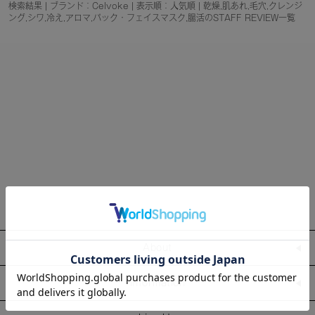
検索結果 | ブランド：Celvoke | 表示順：人気順 | 乾燥,肌あれ,毛穴,クレンジ
ング,シワ,冷え,アロマ,パック・フェイスマスク,腸活のSTAFF REVIEW一覧
About
Information