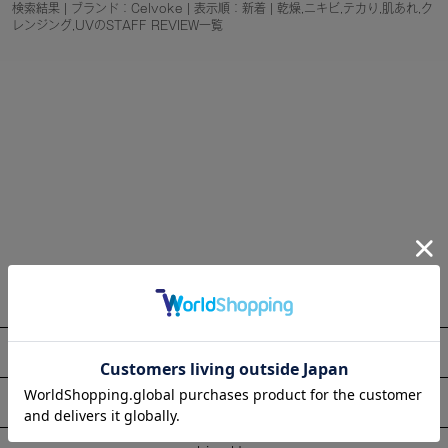
検索結果 | ブランド：Celvoke | 表示順：新着 | 乾燥,ニキビ,テカり,肌あれ,ク
レンジング,UVのSTAFF REVIEW一覧
About
Information