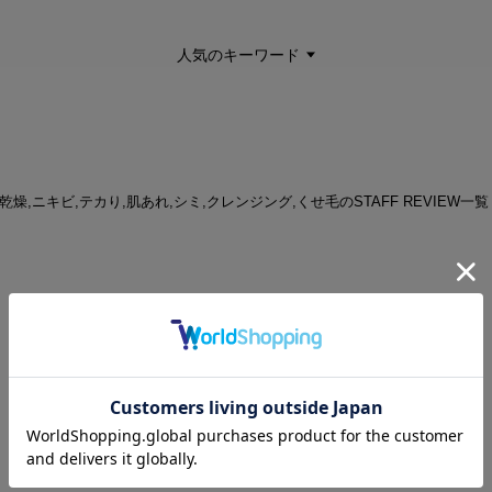
人気のキーワード
 | 乾燥,ニキビ,テカり,肌あれ,シミ,クレンジング,くせ毛のSTAFF REVIEW一覧