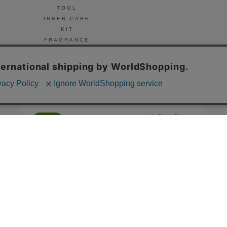
TOOL
INNER CARE
KIT
FRAGRANCE
NAIL
© Celvoke
GO GREEN MEMBER’S 公式アプリ
会員証の表示や新商品、キャンペーン情報、
お得なクーポンもこのアプリで。
Google Playでダウンロード
App Storeはこちら
COMPANY
プライバシーポリシー
ご利用規約
免責事項
特定商取
STORE
SNIDEL BEAUTY
to/one
F ORGANICS
O by F
ecostore