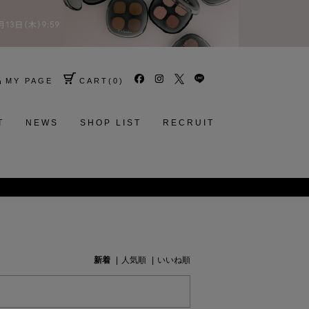
MY PAGE
CART
(
0
)
T
NEWS
SHOP LIST
RECRUIT
Calm Brightening Cleansing O
新着
人気順
いいね順