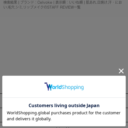
検索結果 | ブランド：Celvoke | 表示順：いいね順 | 肌あれ,日焼け,汗・にお
い,毛穴,シミ,リップメイクのSTAFF REVIEW一覧
About
Information