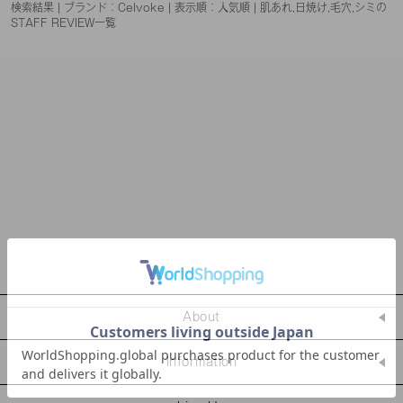
検索結果 | ブランド：Celvoke | 表示順：人気順 | 肌あれ,日焼け,毛穴,シミの
STAFF REVIEW一覧
About
Information