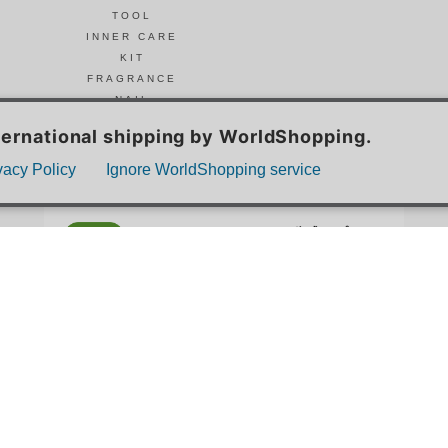
TOOL
INNER CARE
KIT
FRAGRANCE
NAIL
© Celvoke
GO GREEN MEMBER’S 公式アプリ
会員証の表示や新商品、キャンペーン情報、
お得なクーポンもこのアプリで。
Google Playでダウンロード
App Storeはこちら
COMPANY
プライバシーポリシー
ご利用規約
免責事項
特定商取
STORE
SNIDEL BEAUTY
to/one
F ORGANICS
O by F
ecostore