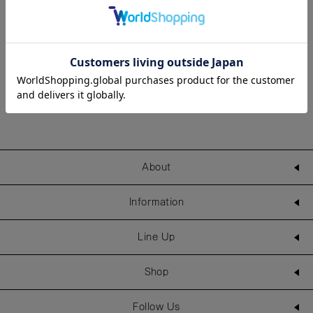
最新のSTAFF REVIEW
VIEW ALL
About
Information
Line Up
Shop
Follow Us