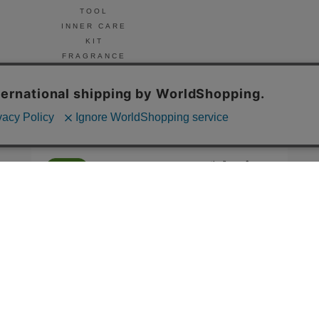
TOOL
INNER CARE
KIT
FRAGRANCE
NAIL
© Celvoke
GO GREEN MEMBER’S 公式アプリ
会員証の表示や新商品、キャンペーン情報、
お得なクーポンもこのアプリで。
Google Playでダウンロード
App Storeはこちら
COMPANY
プライバシーポリシー
ご利用規約
免責事項
特定商取
STORE
SNIDEL BEAUTY
to/one
F ORGANICS
O by F
ecostore