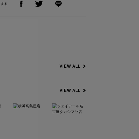
アする
VIEW ALL
VIEW ALL