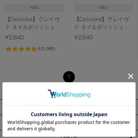
レビュー評価が高い順
NAIL
NAIL
人気順
【Celvoke】クレイヴ
【Celvoke】クレイヴ
ド ネイルポリッシュ
ド ネイルポリッシュ 14
［12,13］
＜2025 AW
¥2,640
¥2,640
Collection＞
1
About
Information
Line Up