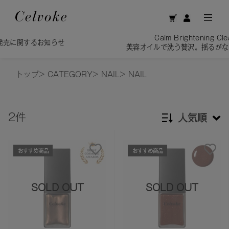
Calm Brightening Cleansing Oil
お知らせ
美容オイルで洗う贅沢。揺るがない、透明感
トップ
>
CATEGORY
>
NAIL
>
NAIL
2件
人気順
新着順
おすすめ商品
おすすめ商品
発売日順
価格が安い
SOLD OUT
SOLD OUT
価格が高い
レビューが多い順