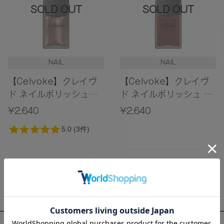
価格が安い
SOLD OUT
SOLD OUT
価格が高い
レビューが多い順
レビュー評価が高い順
NAIL
NAIL
人気順
【Celvoke】クレイヴ
【Celvoke】クレイヴ
ド ネイルポリッシュ
ド ネイルポリッシュ 14
［12,13］
＜2025 AW
¥2,640
¥2,640
Collection＞
1
About