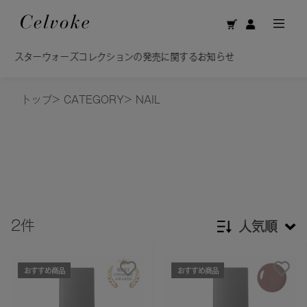
Calm Br
コレクションの発売に関するお知らせ
美容オイルで洗う
トップ
>
CATEGORY
>
NAIL
2件
人気順
新着順
おすすめ商品
おすすめ商品
発売日順