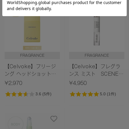
おすすめ商品
FRAGRANCE
FRAGRANCE
【Celvoke】フリージ
【Celvoke】フレグラ
ング ヘッドショット
ンス ミスト SCENE
Dawn Forest 〈夜明け
01 Tranquil
¥2,970
¥4,950
の森の香り〉
Woody（トランキルウ
ッディ）の香り