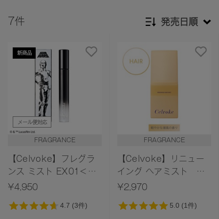
7件
発売日順
新着順
新商品
発売日順
価格が安い
価格が高い
レビューが多い順
メール便対応
レビュー評価が高い順
FRAGRANCE
FRAGRANCE
人気順
【Celvoke】フレグラ
【Celvoke】リニュー
ンス ミスト EX01＜限
イング ヘアミスト
定デザイン＞＜STAR
Herbal Shore〈軽やか
¥4,950
¥2,970
WARS Collection＞
な潮風の香り〉