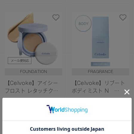
メール便対応
FOUNDATION
FRAGRANCE
【Celvoke】アイシー
【Celvoke】リブート
フロスト レタッチクッ
ボディミスト N
ション EX01
Dawn Forest 〈夜明け
¥4,950
¥2,970
の森の香り〉