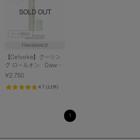
SOLD OUT
メール便対応
FRAGRANCE
【Celvoke】クーリン
グ ロールオン Dawn
Forest 〈夜明けの森の
¥2,750
香り〉
1