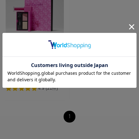
価格が安い
価格が高い
レビューが多い順
レビュー評価が高い順
KIT
人気順
【Celvoke】ピンクア
ミュレット［EX01～
EX02］＜限定品＞
¥6,930
1