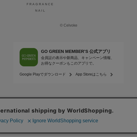
FRAGRANCE
NAIL
© Celvoke
GO GREEN MEMBER’S 公式アプリ
会員証の表示や新商品、キャンペーン情報、
お得なクーポンもこのアプリで。
Google Playでダウンロード
App Storeはこちら
COMPANY
プライバシーポリシー
ご利用規約
免責事項
特定商取
STORE
SNIDEL BEAUTY
to/one
F ORGANICS
O by F
ecostore
/
Mitea ORGANIC
INNERSENSE
GO GREEN MEMBER'S