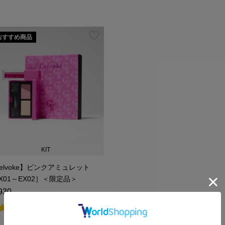
おすすめ商品
KIT
elvoke】ピンクアミュレット
X01～EX02］＜限定品＞
930