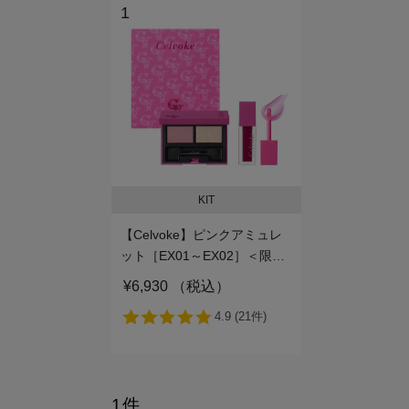
1
KIT
【Celvoke】ピンクアミュレ
ット［EX01～EX02］＜限定
品＞EX01
¥6,930 （税込）
1件