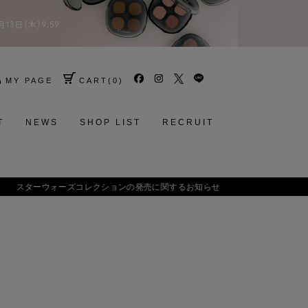
MY PAGE
CART
(
0
)
T
NEWS
SHOP LIST
RECRUIT