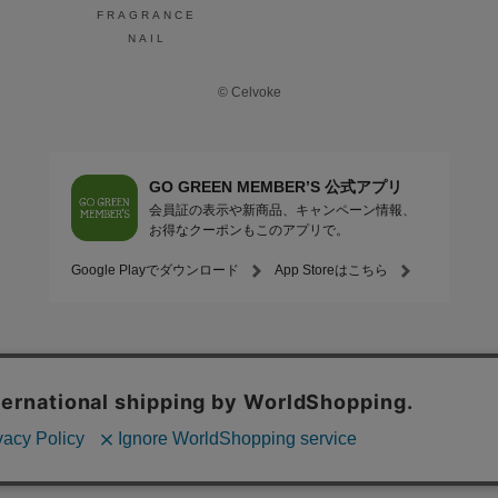
FRAGRANCE
NAIL
© Celvoke
GO GREEN MEMBER’S 公式アプリ
会員証の表示や新商品、キャンペーン情報、
お得なクーポンもこのアプリで。
Google Playでダウンロード
App Storeはこちら
COMPANY
プライバシーポリシー
ご利用規約
免責事項
特定商取
STORE
SNIDEL BEAUTY
to/one
F ORGANICS
O by F
ecostore
/
Mitea ORGANIC
INNERSENSE
GO GREEN MEMBER'S