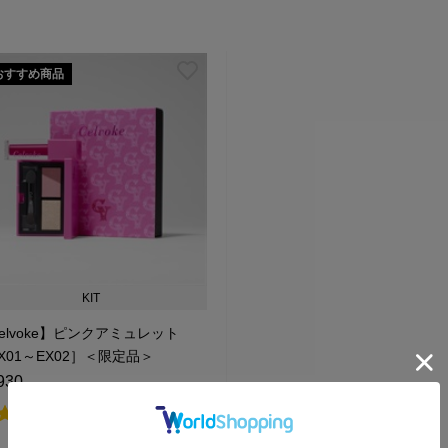
おすすめ商品
KIT
elvoke】ピンクアミュレット
X01～EX02］＜限定品＞
930