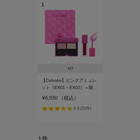
1
KIT
【Celvoke】ピンクアミュレ
ット［EX01～EX02］＜限定
品＞EX01
¥6,930 （税込）
1件