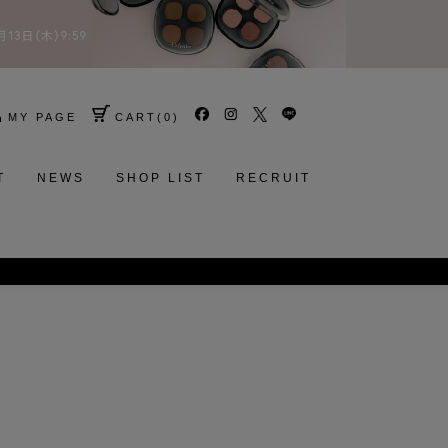
MY PAGE
CART
(
0
)
T
NEWS
SHOP LIST
RECRUIT