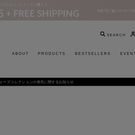
SEARCH
ABOUT
PRODUCTS
BESTSELLERS
EVEN
Calm Brightening Cleansing Oil／
美容オイルで洗う贅沢。揺るが