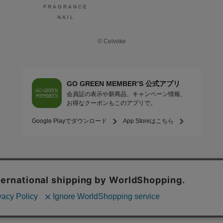
FRAGRANCE
NAIL
© Celvoke
GO GREEN MEMBER’S 公式アプリ
会員証の表示や新商品、キャンペーン情報、
お得なクーポンもこのアプリで。
Google Playでダウンロード
App Storeはこちら
COMPANY
プライバシーポリシー
ご利用規約
免責事項
特定商取
STORE
SNIDEL BEAUTY
to/one
F ORGANICS
O by F
ecostore
/
Mitea ORGANIC
INNERSENSE
GO GREEN MEMBER'S