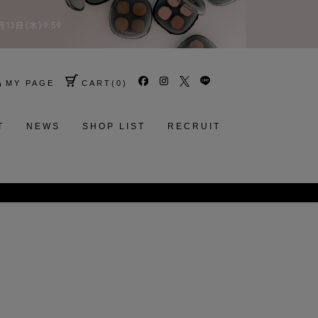
MY PAGE
CART
(
0
)
T
NEWS
SHOP LIST
RECRUIT
ない、透明感を素肌へ。