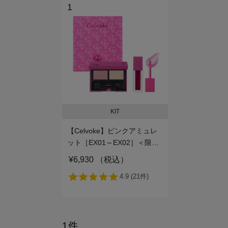
1
KIT
【Celvoke】ピンクアミュレ
ット［EX01～EX02］＜限定
品＞EX01
¥6,930 （税込）
1件