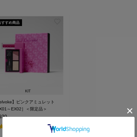
おすすめ商品
KIT
elvoke】ピンクアミュレット
X01～EX02］＜限定品＞
930