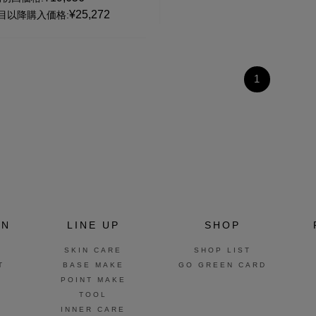
¥25,272
目以降購入価格:
1
ON
LINE UP
SHOP
SKIN CARE
SHOP LIST
T
BASE MAKE
GO GREEN CARD
POINT MAKE
TOOL
INNER CARE