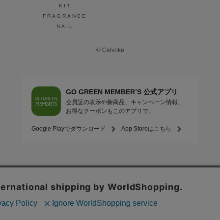
KIT
FRAGRANCE
NAIL
© Celvoke
GO GREEN MEMBER’S 公式アプリ
会員証の表示や新商品、キャンペーン情報、
お得なクーポンもこのアプリで。
Google Playでダウンロード
App Storeはこちら
COMPANY
プライバシーポリシー
ご利用規約
免責事項
特定商取
STORE
SNIDEL BEAUTY
to/one
F ORGANICS
O by F
ecostore
/
Mitea ORGANIC
INNERSENSE
GO GREEN MEMBER'S