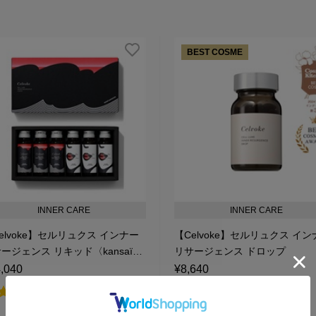
BEST COSME
INNER CARE
INNER CARE
elvoke】セルリュクス インナー
【Celvoke】セルリュクス イ
ージェンス リキッド〈kansaï
リサージェンス ドロップ
amoto collaboration〉
,040
¥8,640
¥6,048
定期初回価格:
¥7,776
2回目以降購入価格: