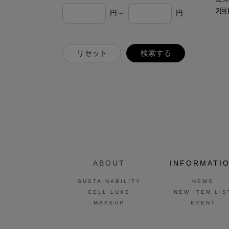
2回
円～
円
リセット
検索する
ABOUT
INFORMATI
SUSTAINABILITY
NEWS
CELL LUXE
NEW ITEM LIS
MAKEUP
EVENT