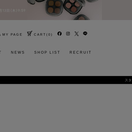
MY PAGE
CART
(
0
)
T
NEWS
SHOP LIST
RECRUIT