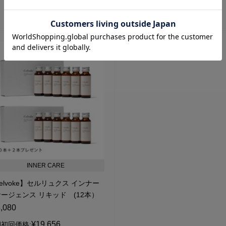
INNER CARE
elvoke】セルリュクス インナー
ージェンス リキッド (12本）
,080
¥19,656
初回価格: