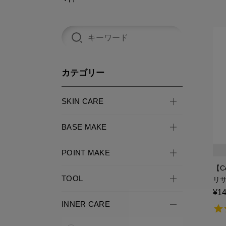
カテゴリー
SKIN CARE
BASE MAKE
POINT MAKE
【C
TOOL
リサ
yam
¥14
INNER CARE