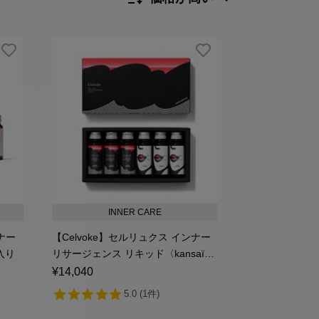
新着順
発売日順
価格が安い
価格が高い
レビューが多い順
レビュー評価が高い順
人気順
INNER CARE
ンナー
【Celvoke】セルリュクス インナー
入り
リサージェンス リキッド〈kansaï
yamamoto collaboration〉
¥14,040