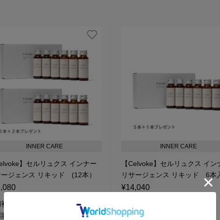
INNER CARE
INNER CARE
elvoke】セルリュクス インナー
【Celvoke】セルリュクス イ
ージェンス リキッド (12本）
リサージェンス リキッド 6本
,080
¥14,040
¥19,656
¥9,828
初回価格:
定期初回価格:
¥25,272
¥13,338
目以降購入価格:
2回目以降購入価格: