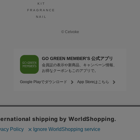
KIT
FRAGRANCE
NAIL
© Celvoke
GO GREEN MEMBER’S 公式アプリ
会員証の表示や新商品、キャンペーン情報、
お得なクーポンもこのアプリで。
Google Playでダウンロード
App Storeはこちら
COMPANY
プライバシーポリシー
ご利用規約
免責事項
特定商取
STORE
SNIDEL BEAUTY
to/one
F ORGANICS
O by F
ecostore
/
Mitea ORGANIC
INNERSENSE
GO GREEN MEMBER'S