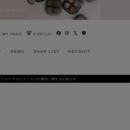
MY PAGE
CART
(
0
)
T
NEWS
SHOP LIST
RECRUIT