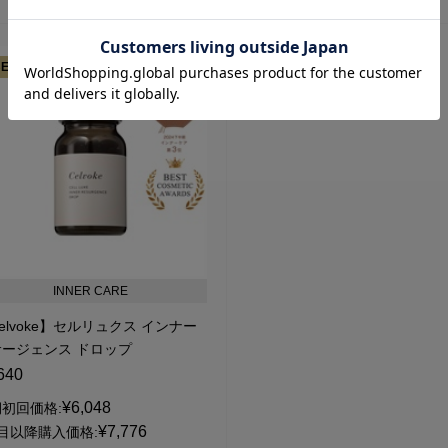
EST COSME
INNER CARE
elvoke】セルリュクス インナー
サージェンス ドロップ
640
¥6,048
初回価格:
¥7,776
目以降購入価格: