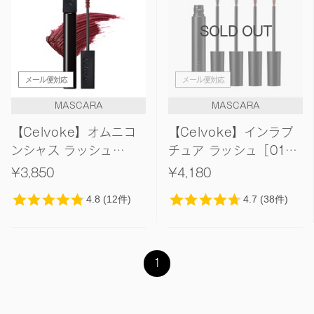
価格が安い
SOLD OUT
価格が高い
レビューが多い順
メール便対応
メール便対応
レビュー評価が高い順
MASCARA
MASCARA
人気順
【Celvoke】オムニコ
【Celvoke】インラプ
ンシャス ラッシュ
チュア ラッシュ［01～
［05,06］＜2025 AW
04］
¥3,850
¥4,180
Collection＞
1