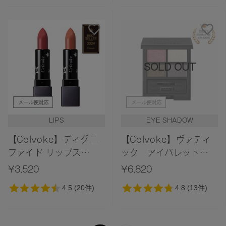
SOLD OUT
メール便対応
メール便対応
LIPS
EYE SHADOW
【Celvoke】ディグニ
【Celvoke】ヴァティ
ファイド リップス
ック アイパレット
［36,37］
［11,EX11］
¥3,520
¥6,820