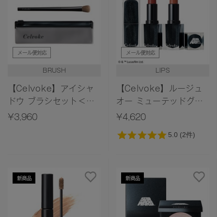
メール便対応
メール便対応
BRUSH
LIPS
【Celvoke】アイシャ
【Celvoke】ルージュ
ドウ ブラシセット＜
オー ミューテッドグロ
2026 AW Collection
ウ［EX07,EX08］＜限
¥3,960
¥4,620
＞
定デザイン＞＜STAR
WARS Collection＞
新商品
新商品