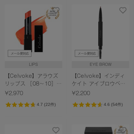
メール便対応
メール便対応
LIPS
EYE BROW
【Celvoke】アラウズ
【Celvoke】インディ
リップス ［08～10］
ケイト アイブロウペン
（レフィル）
シル
¥2,970
¥2,200