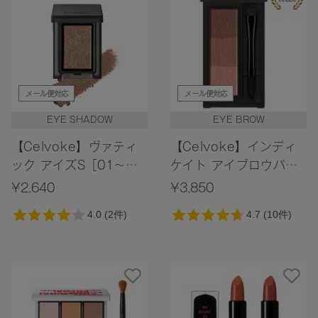
メール便対応
メール便対応
EYE SHADOW
EYE BROW
【Celvoke】ヴァティ
【Celvoke】インディ
ック アイズS［01～
ケイト アイブロウパウ
06,EX01］
ダー 11
¥2,640
¥3,850