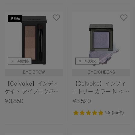
／新色追加＞
新商品
メール便対応
メール便対応
EYE BROW
EYE/CHEEKS
【Celvoke】インディ
【Celvoke】インフィ
ケイト アイブロウパウ
ニトリー カラー N ＜全
ダー 13＜2026 AW
11色＞
¥3,850
¥3,520
Collection＞