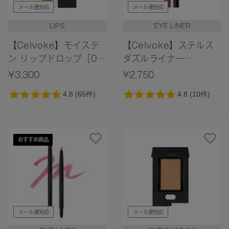
メール便対応
メール便対応
LIPS
EYE LINER
【Celvoke】モイステ
【Celvoke】ステルス
ン リップドロップ［01
ダズルライナー
～04］
［EX03,EX04］＜限定
¥3,300
¥2,750
デザイン＞＜2026
Summer Collection＞
おすすめ商品
メール便対応
メール便対応