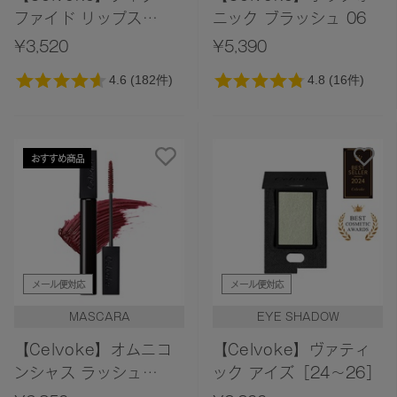
ファイド リップス
ニック ブラッシュ 06
［04,09,10,14,23］
¥3,520
¥5,390
おすすめ商品
メール便対応
メール便対応
MASCARA
EYE SHADOW
【Celvoke】オムニコ
【Celvoke】ヴァティ
ンシャス ラッシュ
ック アイズ［24～26］
［05,06］＜2025 AW