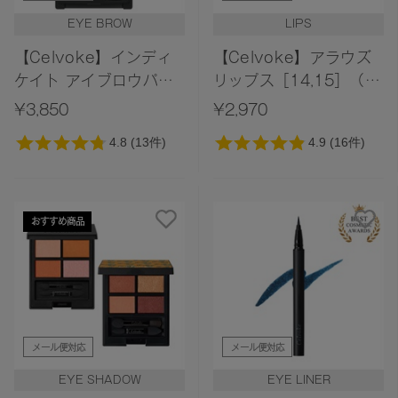
EYE BROW
LIPS
【Celvoke】インディ
【Celvoke】アラウズ
ケイト アイブロウパウ
リップス［14,15］（レ
ダー 09
フィル）
¥3,850
¥2,970
おすすめ商品
メール便対応
メール便対応
EYE SHADOW
EYE LINER