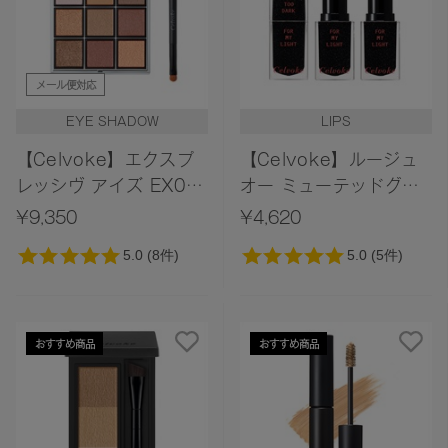
メール便対応
EYE SHADOW
LIPS
【Celvoke】エクスプ
【Celvoke】ルージュ
レッシヴ アイズ EX06
オー ミューテッドグロ
＜限定デザイン＞＜
ウ ［EX05,EX06］＜限
¥9,350
¥4,620
2026 Summer
定デザイン＞＜2026
Collection＞
Summer Collection＞
おすすめ商品
おすすめ商品