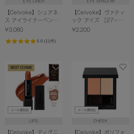
EYE LINER
EYE SHADOW
【Celvoke】シュアネ
【Celvoke】ヴァティ
ス アイライナーペンシ
ック アイズ ［27～
ル［17,18］
32］
¥3,080
¥2,200
BEST COSME
メール便対応
メール便対応
LIPS
CHEEK
【Celvoke】ディグニ
【Celvoke】ポリフォ