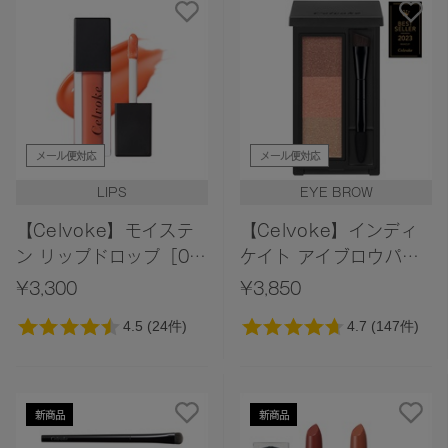
メール便対応
メール便対応
LIPS
EYE BROW
【Celvoke】モイステ
【Celvoke】インディ
ン リップドロップ［05
ケイト アイブロウパウ
～09,EX08］
ダー［01～07］
¥3,300
¥3,850
新商品
新商品