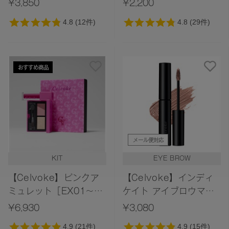
¥3,850
¥2,200
Collection＞
おすすめ商品
メール便対応
KIT
EYE BROW
【Celvoke】ピンクア
【Celvoke】インディ
ミュレット［EX01～
ケイト アイブロウマス
EX02］＜限定品＞
カラC 08
¥6,930
¥3,080