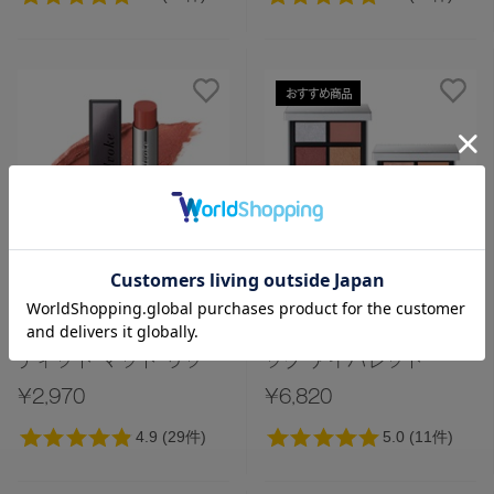
おすすめ商品
メール便対応
メール便対応
LIPS
EYE SHADOW
【Celvoke】リベレイ
【Celvoke】ヴァティ
ティッド マット リップ
ック アイパレット
ス N［01～05,EX01］
［EX18,EX19］＜
¥2,970
¥6,820
（レフィル）＜2025
2025 Holiday
AW Collection＞
Collection＞