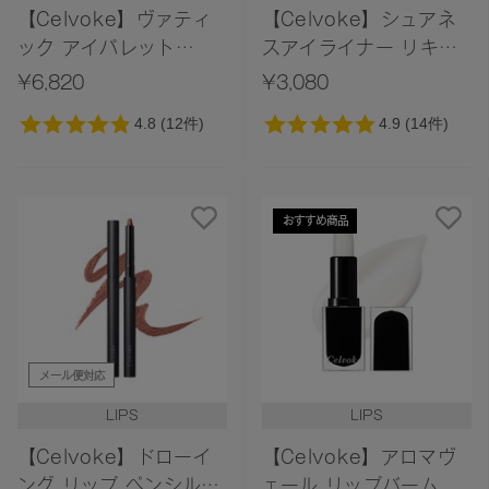
【Celvoke】ヴァティ
【Celvoke】シュアネ
ック アイパレット
スアイライナー リキッ
［12,EX14］
ドC［05,06］
¥6,820
¥3,080
おすすめ商品
メール便対応
LIPS
LIPS
【Celvoke】ドローイ
【Celvoke】アロマヴ
ング リップ ペンシル
ェール リップバーム