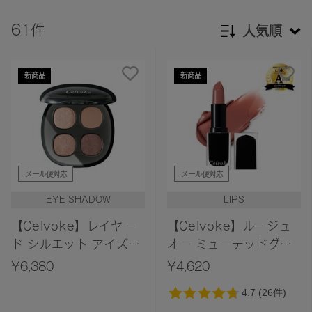
61件
人気順
新着順
新商品
新商品
発売日順
価格が安い
価格が高い
レビューが多い順
メール便対応
メール便対応
レビュー評価が高い順
EYE SHADOW
LIPS
人気順
【Celvoke】レイヤー
【Celvoke】ルージュ
ド シルエット アイズ
オー ミューテッドグロ
［01～04,EX01］＜
ウ ［01～
¥6,380
¥4,620
2026 AW Collection
12,EX01,EX04］＜
＞
2026 AW Collection