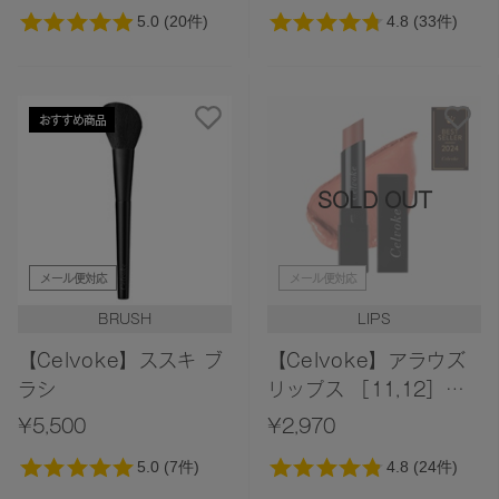
おすすめ商品
SOLD OUT
メール便対応
メール便対応
BRUSH
LIPS
【Celvoke】ススキ ブ
【Celvoke】アラウズ
ラシ
リップス ［11,12］
（レフィル）※限定外箱
¥5,500
¥2,970
パッケージ