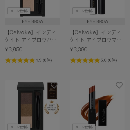
メール便対応
メール便対応
EYE BROW
EYE BROW
【Celvoke】インディ
【Celvoke】インディ
ケイト アイブロウパウ
ケイト アイブロウマス
ダー 12＜2026 SS
カラ H 01＜2026 SS
¥3,850
¥3,080
Collection＞
Collection＞
メール便対応
メール便対応