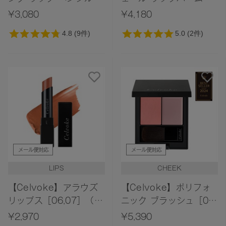
［01～03］＜2025
¥3,080
¥4,180
AW Collection＞
メール便対応
メール便対応
LIPS
CHEEK
【Celvoke】アラウズ
【Celvoke】ポリフォ
リップス［06,07］（レ
ニック ブラッシュ［01
フィル）
～04］
¥2,970
¥5,390