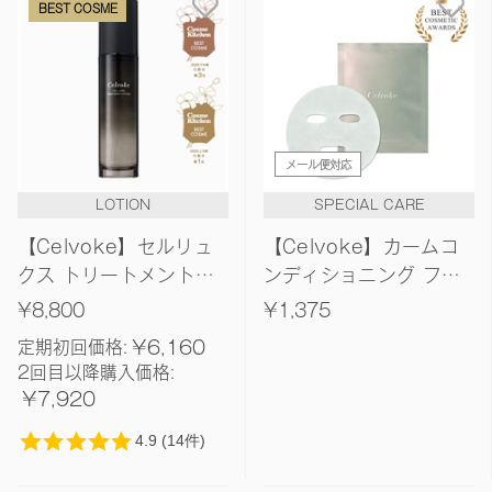
BEST COSME
発売日順
価格が安い
価格が高い
レビューが多い順
メール便対応
レビュー評価が高い順
LOTION
SPECIAL CARE
人気順
【Celvoke】セルリュ
【Celvoke】カームコ
クス トリートメントロ
ンディショニング フェ
ーション
イスマスク 1枚（23ｍ
¥8,800
¥1,375
L）
¥6,160
定期初回価格:
2回目以降購入価格:
¥7,920