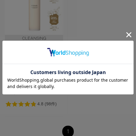
価格が安い
価格が高い
レビューが多い順
レビュー評価が高い順
CLEANSING
人気順
【Celvoke】カームブ
ライトニング クレンジ
ングオイル
¥4,180
¥2,926
定期初回価格:
2回目以降購入価格:
¥3,762
1