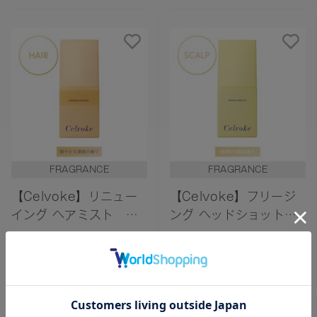
FRAGRANCE
FRAGRANCE
【Celvoke】リニュー
【Celvoke】フリージ
イング ヘアミスト
ング ヘッドショット
Herbal Shore〈軽やか
Dawn Forest 〈夜明け
¥2,970
¥2,970
な潮風の香り〉
の森の香り〉