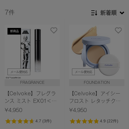
7件
新着順
新着順
新商品
発売日順
価格が安い
価格が高い
レビューが多い順
メール便対応
メール便対応
レビュー評価が高い順
FRAGRANCE
FOUNDATION
人気順
【Celvoke】フレグラ
【Celvoke】アイシー
ンス ミスト EX01＜限
フロスト レタッチクッ
定デザイン＞＜STAR
ション EX01
¥4,950
¥4,950
WARS Collection＞