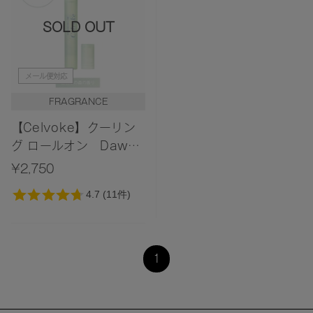
SOLD OUT
メール便対応
FRAGRANCE
【Celvoke】クーリン
グ ロールオン Dawn
Forest 〈夜明けの森の
¥2,750
香り〉
1