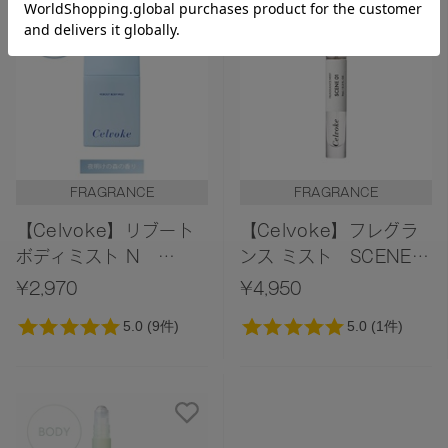
おすすめ商品
FRAGRANCE
FRAGRANCE
【Celvoke】リブート
【Celvoke】フレグラ
ボディミスト N
ンス ミスト SCENE
Dawn Forest 〈夜明け
01 Tranquil
¥2,970
¥4,950
の森の香り〉
Woody（トランキルウ
ッディ）の香り