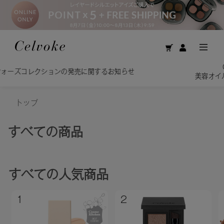
Calm Brightening Cleansing Oil
お知らせ
美容オイルで洗う贅沢。揺るがない、透明感
トップ
すべての商品
すべて
の人気商品
1
2