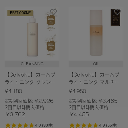
新着順
BEST COSME
発売日順
価格が安い
価格が高い
レビューが多い順
レビュー評価が高い順
CLEANSING
OIL
人気順
【Celvoke】カームブ
【Celvoke】カームブ
ライトニング クレンジ
ライトニング マルチW
ングオイル
セラム
¥4,180
¥4,950
¥2,926
¥3,465
定期初回価格:
定期初回価格:
2回目以降購入価格:
2回目以降購入価格:
¥3,762
¥4,455