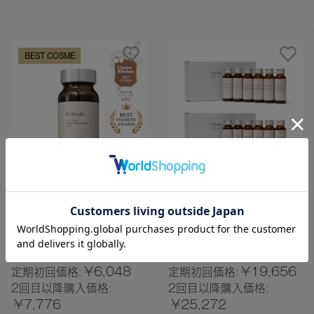
BEST COSME
INNER CARE
INNER CARE
【Celvoke】セルリュ
【Celvoke】セルリュ
クス インナー リサージ
クス インナー リサージ
ェンス ドロップ
ェンス リキッド (12
¥8,640
¥28,080
本）
¥6,048
¥19,656
定期初回価格:
定期初回価格:
2回目以降購入価格:
2回目以降購入価格:
¥7,776
¥25,272