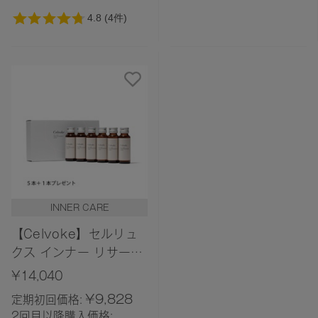
INNER CARE
【Celvoke】セルリュ
クス インナー リサージ
ェンス リキッド 6本入
¥14,040
り
¥9,828
定期初回価格:
2回目以降購入価格: