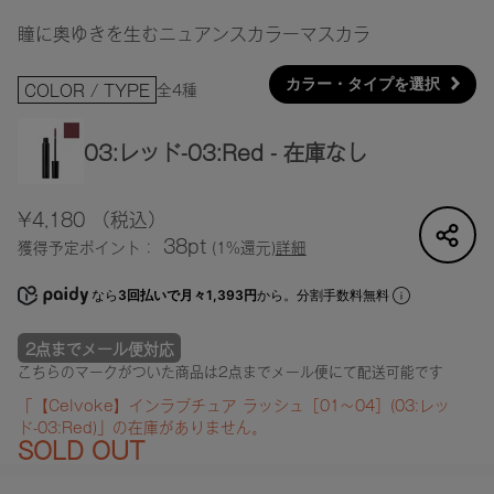
瞳に奥ゆきを生むニュアンスカラーマスカラ
カラー・タイプを選択
全4種
COLOR / TYPE
03:レッド-03:Red - 在庫なし
¥4,180
（税込）
38pt
獲得予定ポイント：
(1%還元)
詳細
なら
3回払いで月々1,393円
から。分割手数料無料
2点までメール便対応
こちらのマークがついた商品は2点までメール便にて配送可能です
「【Celvoke】インラプチュア ラッシュ［01～04］(03:レッ
ド-03:Red)」の在庫がありません。
SOLD OUT