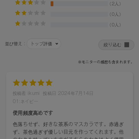
04：水、ステアリン酸、アクリレーツコポリマーアンモニウ
ム、ミツロウ、カルナウバロウ、ＢＧ、ＴＥＡ、アラビアゴ
ム、グリセリン、イソステアリルアルコール、ステアリルア
ルコール、セタノール、ジステアリン酸スクロース、１，２
－ヘキサンジオール、ソメイヨシノ葉エキス、キイチゴエキ
ス、ヒドロキシプロピルセルロース、トコフェロール、フェ
ノキシエタノール、酸化鉄、マイカ、酸化チタン
【原産国】
日本
【メーカー品番】
店舗でお問い合わせの際には、下記品番をお伝え下さい。
01：4589784673021, 02：4589784673038, 03：
4589784673045, 04：4589784673052
●パッケージはリニューアル等の理由により、写真と異なる場
合がございます。
●パッケージのリニューアル等の理由により、成分・処方が記
載と異なる場合がございます。
●予告なくパッケージ仕様が変更になる場合がございます。