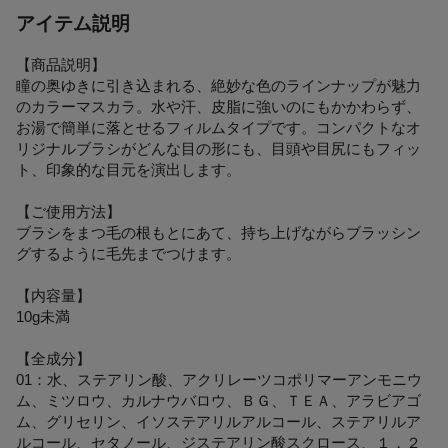
アイテム説明
【商品説明】
瞳の奥ゆきに引き込まれる、絶妙な色のラインナップが魅力
のカラーマスカラ。水や汗、皮脂に強いのにもかかわらず、
お湯で簡単に落とせるフィルムタイプです。コンパクトなオ
リジナルブラシがどんな目の形にも、目頭や目尻にもフィッ
ト、印象的な目元を演出します。
【ご使用方法】
ブラシをまつ毛の根もとにあて、持ち上げながらブラッシン
グするように毛先までつけます。
【内容量】
10g未満
【全成分】
01：水、ステアリン酸、アクリレーツコポリマーアンモニウ
ム、ミツロウ、カルナウバロウ、ＢＧ、ＴＥＡ、アラビアゴ
ム、グリセリン、イソステアリルアルコール、ステアリルア
ルコール、セタノール、ジステアリン酸スクロース、１，２