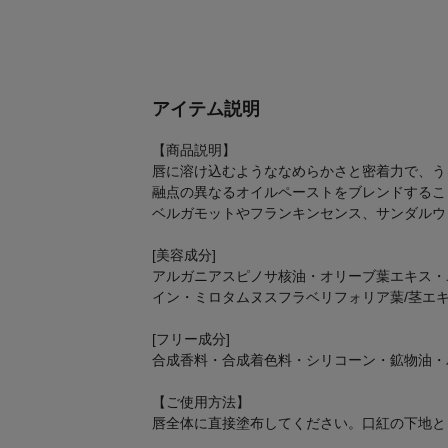
アイテム説明
【商品説明】
唇に溶け込むようななめらかさと密着力で、う
融点の異なるオイルペーストをブレンドするこ
ベルガモットやフランキンセンス、サンダルウ
[美容成分]
アルガニアスピノサ核油・オリーブ葉エキス・
イン・ミロタムヌスフラベリフォリア葉/茎エ
[フリー成分]
合成香料・合成着色料・シリコーン・鉱物油・
【ご使用方法】
唇全体に直接塗布してください。口紅の下地と