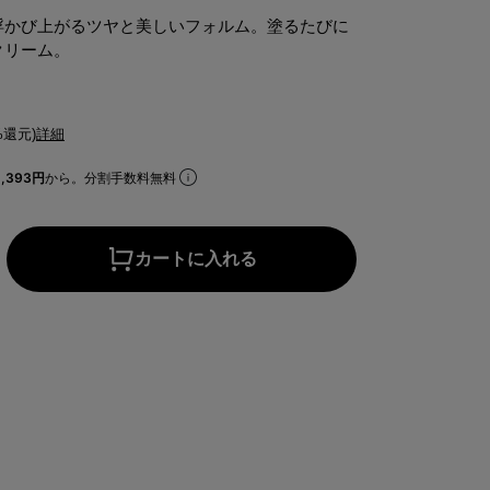
浮かび上がるツヤと美しいフォルム。塗るたびに
クリーム。
%還元)
詳細
,393円
から。分割手数料無料
カートに入れる