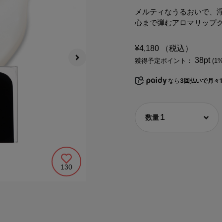
メルティなうるおいで、
心まで弾むアロマリップ
¥4,180
（税込）
38pt
獲得予定ポイント：
(1
なら
3回払いで月々1
1
130