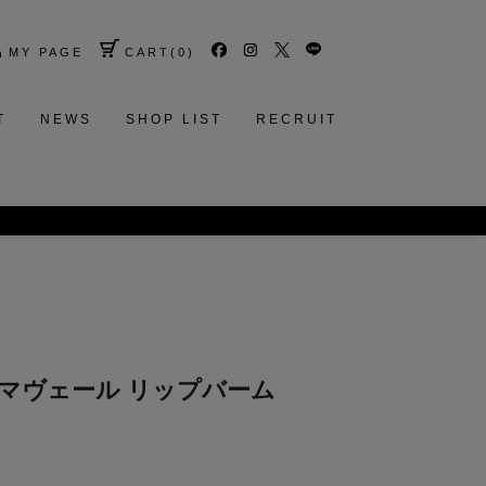
MY PAGE
CART
(
0
)
T
NEWS
SHOP LIST
RECRUIT
肌へ。
アロマヴェール リップバーム