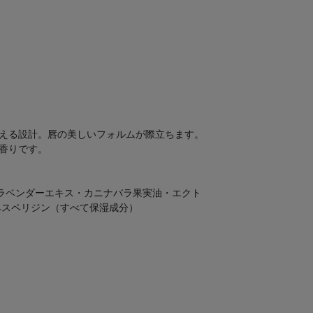
える設計。唇の美しいフォルムが際立ちます。
香りです。
ラベンダーエキス・カニナバラ果実油・エクト
ヘスペリジン（すべて保湿成分）