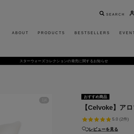
SEARCH
ABOUT
PRODUCTS
BESTSELLERS
EVEN
 Brightening Cleansing Oil／
美容オイルで洗う贅沢。揺るがない、透明感を素
おすすめ商品
1
|
4
【Celvoke】
レビューを見る