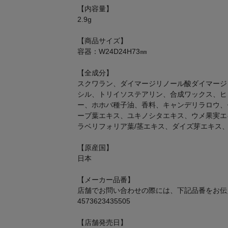
【内容量】
2.9g
【商品サイズ】
容器：W24D24H73㎜
【全成分】
スクワラン、ダイマージリノール酸ダイマージ
シル、トリイソステアリン、合成ワックス、ヒ
ー、ホホバ種子油、香料、キャンデリラロウ、
ーブ葉エキス、ユキノシタエキス、ウメ果実エ
ラベリフォリア葉/茎エキス、ダイズ芽エキス
【原産国】
日本
【メーカー品番】
店舗でお問い合わせの際には、下記品番をお伝
4573623435505
【店舗発売日】