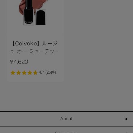
【Celvoke】ルージ
ュ オー ミューテッド
グロウ ［01～
¥4,620
12,EX01,EX04］＜
2026 AW
Collection／新色追
加＞
About