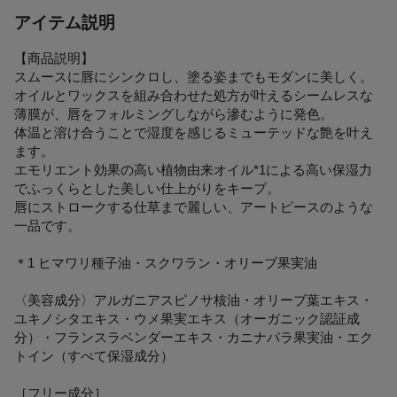
アイテム説明
【商品説明】
スムースに唇にシンクロし、塗る姿までもモダンに美しく。
オイルとワックスを組み合わせた処方が叶えるシームレスな
薄膜が、唇をフォルミングしながら滲むように発色。
体温と溶け合うことで湿度を感じるミューテッドな艶を叶え
ます。
エモリエント効果の高い植物由来オイル*1による高い保湿力
でふっくらとした美しい仕上がりをキープ。
唇にストロークする仕草まで麗しい、アートピースのような
一品です。
＊1 ヒマワリ種子油・スクワラン・オリーブ果実油
〈美容成分〉アルガニアスピノサ核油・オリーブ葉エキス・
ユキノシタエキス・ウメ果実エキス（オーガニック認証成
分）・フランスラベンダーエキス・カニナバラ果実油・エク
トイン（すべて保湿成分）
［フリー成分］