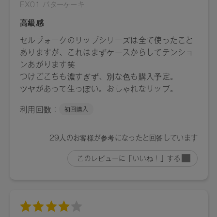
ロウな可愛げがあふれるコーラルピンク
・11 ヌードガナッシュ / Nude Ganache ＜2026 AW Collection
＞：
焦がしたようなディープ色がモードな洒落感をオン。
抜け感ある唇をかなえる赤みを帯びたタンドブラウン
・12 バイトフィグ / bite Fig ＜2026 AW Collection＞：
肌に溶け込み秘めた青みがセンシュアルに匂い立つ。
熟した果実の芳醇な色香が滲むプラムブラウン
・EX01 バターケーキ / Butter Cake：
唇の色と混ざり合い、とろけるようなヌーディリップに。ス
タイリッシュに仕上げるクリーミーなハニーベージュ。
・EX04 ジンジャーサンド / Ginger Sand：
ワンストロークで口元を際立たすモードな抜け感カラー。低
温な発色でインティメイトに洒落るメープルベージュ
【ご使用方法】
1cm程度をくり出し、唇に直接塗布するか、リップブラシに