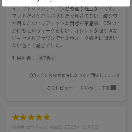
・05 トーキョービート / Tokyo Beat：
自分らしさを拡張していけるコンフォートな冒険。インパク
トある洒落感を内包したシックなキャメル。
・06 サイレントネスト / Silent Nest：
唇と表情にソフィスティケイトされたムードをオン。ほのか
に黄味をまとったニュアンスフルなブラウン
・07 モーニングデューン / Morning Dune：
唇の色を透かしつつ色づき自分らしいヌードリップに。ヘル
シーな洒落感が宿るエフォートレスベージュ
・08 カシミアピンク / Cashmere Pink：
口元に花びらのように可憐なやわらかさを添える。愛らしさ
を溶かし込んだメルティなピンクベージュ
・09 ネオミューズ / Neo Muse：
面差しからふわりとフェミニニティがこぼれる。モダンな華
やかさと多幸感が滲み出るピーチヌード
・10 アウトサイドプレッピー / Outside Preppy：
あでやかに色づきチャーミングな表情を引き立てる。唇にメ