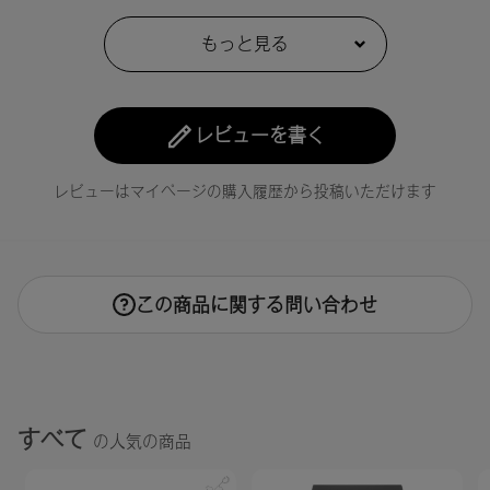
【原産国】
日本
【メーカー品番】
店舗でお問い合わせの際には、下記品番をお伝え下さい。
レビューを書く
・01：4573623435420
・02：4573623435437
・03：4573623435444
レビューはマイページの購入履歴から投稿いただけます
・04：4573623435451
・05：4573623435468
・06：4573623435512
・07：4573623435529
・08：4573623435536
この商品に関する問い合わせ
・09：4573623435543
・10：4573623435550
・EX01：4573623435475
・EX04：4573623435567
すべて
【店舗発売日】
の人気の商品
▼
11,12