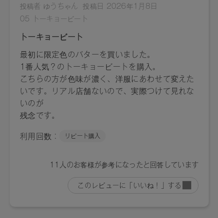
とってお使いください。
ご使用後はカチッと音がするまで繰り戻してください。ステ
ィックが固定され、持ち運びの際の折れを防ぎます。
【内容量】
3.4g
【商品サイズ】
容器：W24D24H73㎜
【全成分】
ヒマワリ種子油、オリーブ果実油、スクワラン、カオリン、
合成ワックス、ケイ酸Ca、ミツロウ、テトラ（ヒドロキシス
テアリン酸/イソステアリン酸）ジペンタエリスリチル、キャ
ンデリラロウエステルズ、アルガニアスピノサ核油、オリー
ブ葉エキス、ユキノシタエキス、ウメ果実エキス、フランス
ラベンダーエキス、カニナバラ果実油、エクトイン、ホホバ
エステル、カルナウバロウ、トコフェロール、水、BG、グリ
セリン、ジパルミチン酸アスコルビル、（＋/ー）酸化チタ
ン、酸化鉄、黄4、赤202、ステアロイルグルタミン酸2Na、
水酸化Al、黄5、青1、ラウロイルリシン、シリカ