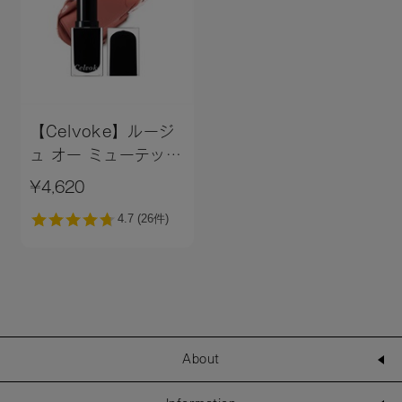
【Celvoke】ルージ
ュ オー ミューテッド
グロウ ［01～
¥4,620
12,EX01,EX04］＜
2026 AW
Collection／新色追
加＞
About