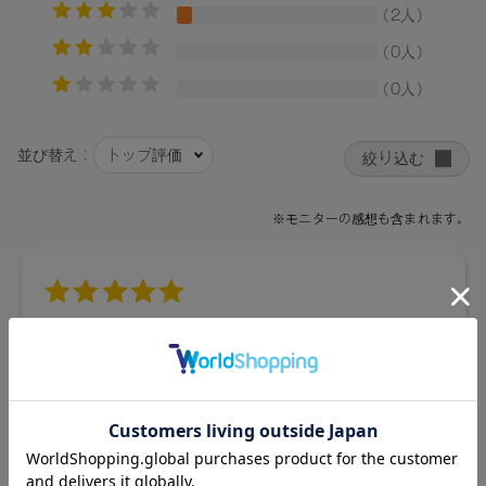
うことで、艶と発色が持続｡
エモリエント効果の高い植物由来オイル*1配合で、うるおい
が長時間持続します｡
●カラー
・01 テンダーヌード / Tender Nude：
どんなシーンにもフィットして、ナチュラルな美しさを引き
立てる。凛とした印象のクリーミーベージュ。
・02 ジェントルベスティー / Gentle Bestie：
モダンなフェミニニティをさりげなく描いて。気品とカジュ
アルが共存するピンクベージュ。
・03 タイムレステラコッタ / Timeless Terracotta：
まとう人の個性を透けさせて、ひと塗りで洗練の表情へ。無
二の存在感を放つ、アイコニックなテラコッタ。
・04 クラッシーブリック / Classy Brick：
パッと表情が華やいで、大人の多幸感を添えてくれる。シッ
クな深みと血色感を併せ持つレッドブラウン。