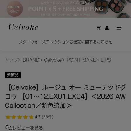
Calm Brightening Cleans
に関するお知らせ
美容オイルで洗う贅沢。揺るがない
トップ
>
BRAND
>
Celvoke
>
POINT MAKE
>
LIPS
新商品
【Celvoke】ルージュ オー ミューテッドグ
ロウ ［01～12,EX01,EX04］＜2026 AW
Collection／新色追加＞
レビューを見る