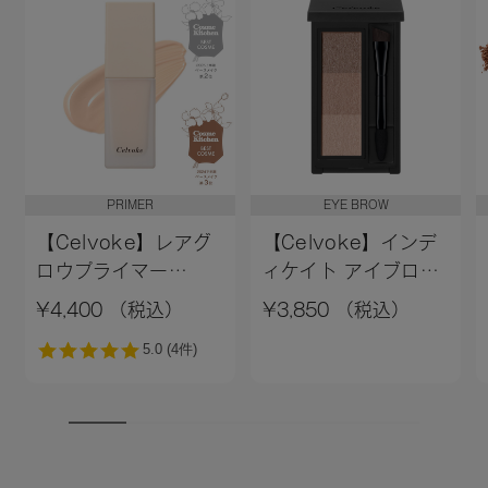
・Celvoke直営店舗
[予約販売]2026/7/24～ [一般販売]2026/8/7～
・直営店以外の取り扱い店舗 及び WEB STORE
[予約販売]2026/7/24～ [一般販売]2026/8/7～
▼
06~10,EX04
・Celvoke直営店舗
[予約販売]2025/12/18～ [一般販売]2026/1/1～
・直営店以外の取り扱い店舗 及び WEB STORE
PRIMER
EYE BROW
[予約販売]2025/12/18～ [一般販売]2026/1/1～
【Celvoke】レアグ
【Celvoke】インデ
▼
01~05,EX01
ロウプライマー
ィケイト アイブロウ
・Celvoke直営店舗
［01,02］＜新色追加
パウダー 13＜2026
¥4,400 （税込）
¥3,850 （税込）
[予約販売]2025/11/14～ [一般販売]2025/11/28～
＞01 ライトベージュ
AW Collection＞
・直営店以外の取り扱い店舗 及び WEB STORE
[予約販売]2025/11/14～ [一般販売]2025/11/28～
※店舗での取り扱いや詳しい在庫状況につきましては、各店
舗にお問い合わせください。
※発売日は予告なく変更する可能性がございます。予めご了
承ください。