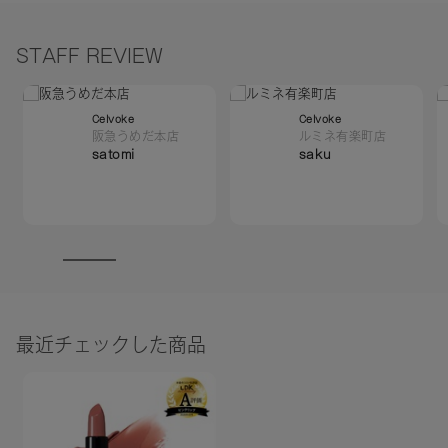
※通常はご注文より１～３営業日での発送となります。
商品によっては、お届けまで１～２週間かかる場合がござい
STAFF REVIEW
ますので予めご了承ください。
●パッケージはリニューアル等の理由により、写真と異なる場
Celvoke
Celvoke
合がございます。
阪急うめだ本店
ルミネ有楽町店
satomi
saku
●パッケージのリニューアル等の理由により、成分・処方が記
載と異なる場合がございます。
●予告なくパッケージ仕様が変更になる場合がございます。
最近チェックした商品