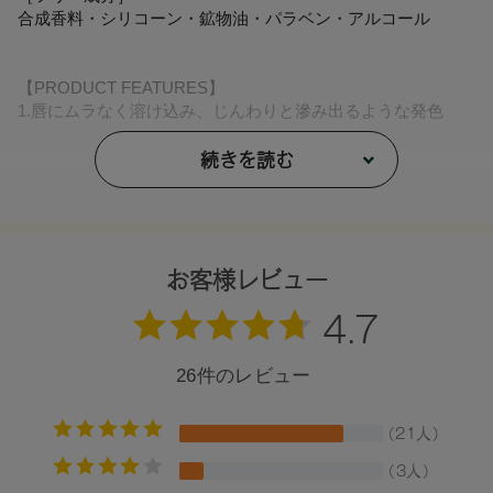
合成香料・シリコーン・鉱物油・パラベン・アルコール
【PRODUCT FEATURES】
1.唇にムラなく溶け込み、じんわりと滲み出るような発色
薄膜を作るオイルとワックス、板状粉体のミックスにより、
唇そのものが色づいたような均一発色を叶えます。ムラづき
続きを読む
しない重ねやすさにもこだわり、塗るほどにこっくりと色の
存在感を高めていくことができます。
2.湿度をまとったしっとりレアな艶
ミネラル由来のスムースパウダーによるソフトフォーカス効
お客様レビュー
果でオイルの光沢感をおさえ、上品なミューテッドグロウの
唇へ。
3.スムースな伸び感で叶えるふっくらフォルム
するすると心地よい伸び感で、唇とシンクロ。かさつきや縦
ジワをなめらかにぼかし､ふっくらと整った唇印象に。
4.うるおいと艶を持続させる密着力
密着性の高いベーストオイルと擦れに強い粉体をベースに使