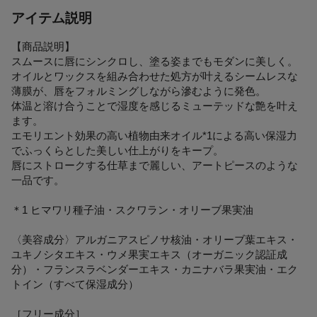
アイテム説明
【商品説明】
スムースに唇にシンクロし、塗る姿までもモダンに美しく。
オイルとワックスを組み合わせた処方が叶えるシームレスな
薄膜が、唇をフォルミングしながら滲むように発色。
体温と溶け合うことで湿度を感じるミューテッドな艶を叶え
ます。
エモリエント効果の高い植物由来オイル*1による高い保湿力
でふっくらとした美しい仕上がりをキープ。
唇にストロークする仕草まで麗しい、アートピースのような
一品です。
＊1 ヒマワリ種子油・スクワラン・オリーブ果実油
〈美容成分〉アルガニアスピノサ核油・オリーブ葉エキス・
ユキノシタエキス・ウメ果実エキス（オーガニック認証成
分）・フランスラベンダーエキス・カニナバラ果実油・エク
トイン（すべて保湿成分）
［フリー成分］