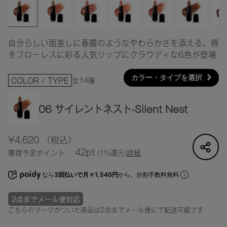
自分らしい面差しに春霞のようなやわらかさを添える。唇
をフローレスに彩る人気リップにクラウディな6色が登場
カラー・タイプを選択
全14種
COLOR / TYPE
06 サイレントネスト-Silent Nest
¥4,620
（税込）
42pt
獲得予定ポイント：
(1%還元)
詳細
なら
3回払いで月々1,540円
から。分割手数料無料
2点までメール便対応
こちらのマークがついた商品は2点までメール便にて配送可能です