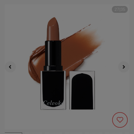
27
|
35
1160