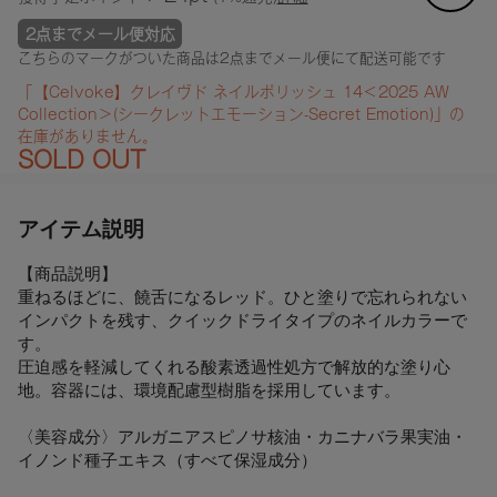
2点までメール便対応
こちらのマークがついた商品は2点までメール便にて配送可能です
「【Celvoke】クレイヴド ネイルポリッシュ 14＜2025 AW
Collection＞(シークレットエモーション-Secret Emotion)」の
在庫がありません。
SOLD OUT
アイテム説明
【商品説明】
重ねるほどに、饒舌になるレッド。ひと塗りで忘れられない
インパクトを残す、クイックドライタイプのネイルカラーで
す。
圧迫感を軽減してくれる酸素透過性処方で解放的な塗り心
地。容器には、環境配慮型樹脂を採用しています。
〈美容成分〉アルガニアスピノサ核油・カニナバラ果実油・
イノンド種子エキス（すべて保湿成分）