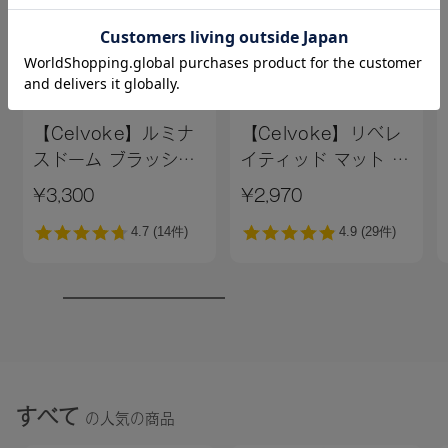
・直営店以外の取り扱い店舗 及び WEB STORE
[予約販売]2025/8/6～ [一般販売]2025/8/20～
※店舗での取り扱いや詳しい在庫状況につきましては、各店
舗にお問い合わせください。
※発売日は予告なく変更する可能性がございます。予めご了
【Celvoke】ルミナ
【Celvoke】リベレ
承ください。
スドーム ブラッシュ
イティッド マット リ
※通常はご注文より１～３営業日での発送となります。
［EX01,EX02］＜
ップス N［01～
¥3,300
¥2,970
商品によっては、お届けまで１～２週間かかる場合がござい
2025 AW
05,EX01］（レフィ
ますので予めご了承ください。
Collection＞
ル）＜2025 AW
Collection＞
●パッケージはリニューアル等の理由により、写真と異なる場
合がございます。
●パッケージのリニューアル等の理由により、成分・処方が記
載と異なる場合がございます。
●予告なくパッケージ仕様が変更になる場合がございます。
すべて
の人気の商品