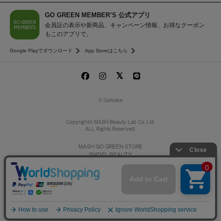
GO GREEN MEMBER’S 公式アプリ
会員証の表示や新商品、キャンペーン情報、お得なクーポン
もこのアプリで。
Google Playでダウンロード
App Storeはこちら
© Celvoke
Copyright© MASH Beauty Lab Co.,Ltd.
ALL Rights Reserved.
MASH GO GREEN STORE
SNIDEL BEAUTY
to/one
/
F ORGANICS
O by F
ecostore
La Maison Herboriste
Mitea ORGANIC
入荷お知らせ登録
¥2,640
（税込）
INNERSENSE
GO GREEN MEMBER'S