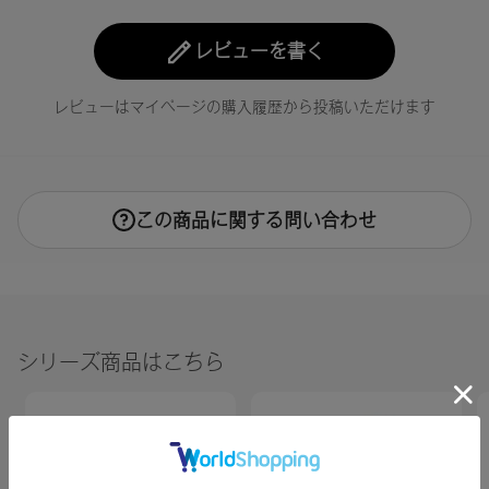
ポリマー、クエン酸アセチルトリブチル、クエン酸トリエチ
ル、安息香酸スクロース、アクリレーツコポリマー、ステア
ラルコニウムベントナイト、t-ブチルメトキシジベンゾイルメ
レビューを書く
タン、（アクリレーツ/メタクリル酸トリス（トリメチルシロ
キシ）シリルプロピル）コポリマー、イソプロパノール、シ
レビューはマイページの購入履歴から投稿いただけます
リカ、ジ安息香酸DPG、ジ（C12-15）パレス-2リン酸、メチ
コン、クエン酸、タルク、リン酸、水、アルガニアスピノサ
核油、カニナバラ果実油、イノンド種子エキス、水酸化Al、
トリエトキシカプリリルシラン、トコフェロール、ジパルミ
チン酸アスコルビル、酸化鉄、ホウケイ酸（Ca/チタン）、赤
この商品に関する問い合わせ
202、酸化チタン、酸化スズ、黄4、コンジョウ
【原産国】
日本
【メーカー品番】
シリーズ商品はこちら
店舗でお問い合わせの際には、下記品番をお伝え下さい。
4573623430647
【店舗発売日】
・Celvoke直営店舗
[予約販売]2025/8/6～ [一般販売]2025/8/20～