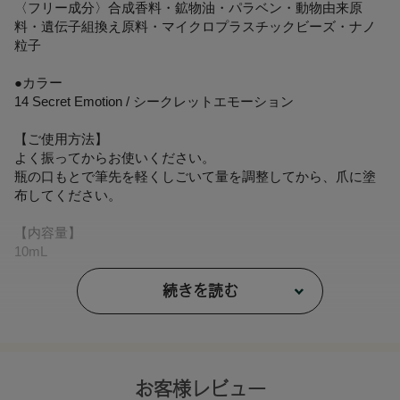
〈フリー成分〉合成香料・鉱物油・パラベン・動物由来原
料・遺伝子組換え原料・マイクロプラスチックビーズ・ナノ
粒子
●カラー
14 Secret Emotion / シークレットエモーション
【ご使用方法】
よく振ってからお使いください。
瓶の口もとで筆先を軽くしごいて量を調整してから、爪に塗
布してください。
【内容量】
10mL
【商品サイズ】
続きを読む
W25×H72×D25㎜
【全成分】
酢酸エチル、酢酸ブチル、ニトロセルロース、エタノール、
（アジピン酸/ネオペンチルグリコール/無水トリメリト酸）コ
お客様レビュー