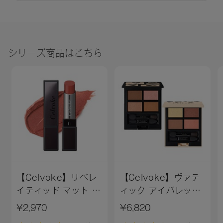
シリーズ商品はこちら
【Celvoke】リベレ
【Celvoke】ヴァテ
イティッド マット リ
ィック アイパレット
ップス N［01～
［EX16,EX17］＜
¥2,970
¥6,820
05,EX01］（レフィ
2025 AW