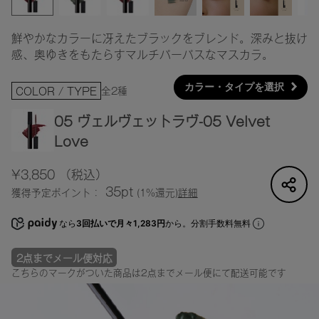
鮮やかなカラーに冴えたブラックをブレンド。深みと抜け
感、奥ゆきをもたらすマルチパーパスなマスカラ。
カラー・タイプを選択
全2種
COLOR / TYPE
05 ヴェルヴェットラヴ-05 Velvet
Love
¥3,850
（税込）
35pt
獲得予定ポイント：
(1%還元)
詳細
なら
3回払いで月々1,283円
から。分割手数料無料
2点までメール便対応
こちらのマークがついた商品は2点までメール便にて配送可能です