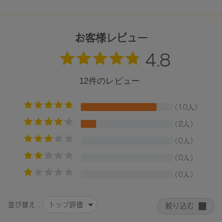
6.0g
【商品サイズ】
W14×H120×D14㎜
お客様レビュー
【全成分】
・05
水、アクリレーツコポリマー、ミツロウ、カルナウバロウ、
ステアリン酸PEG-15グリセリル、BG、カオリン、エタノー
ル、ベヘニルアルコール、ペンチレングリコール、ベントナ
イト、ポリビニルアルコール、（VP/VA）コポリマー、ステ
アリン酸、ステアリン酸グリセリル、フェノキシエタノー
ル、ジメチコン、AMP、キサンタンガム、トコフェロール、
アルガニアスピノサ核油、イソマルト、エンドウ芽エキス、
シャクヤク根エキス、デヒドロ酢酸Na、グンジョウ、酸化
鉄、赤226
・06
水、アクリレーツコポリマー、ミツロウ、カルナウバロウ、
ステアリン酸PEG-15グリセリル、BG、カオリン、エタノー
ル、ベヘニルアルコール、ペンチレングリコール、ベントナ