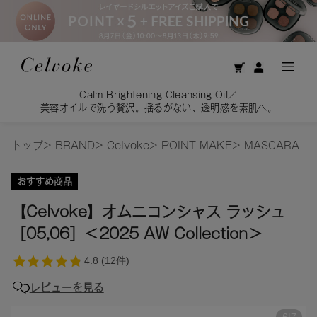
htening Cleansing Oil／
お得な
沢。揺るがない、透明感を素肌へ。
トップ
>
BRAND
>
Celvoke
>
POINT MAKE
>
MASCARA
おすすめ商品
【Celvoke】オムニコンシャス ラッシュ
［05,06］＜2025 AW Collection＞
レビューを見る