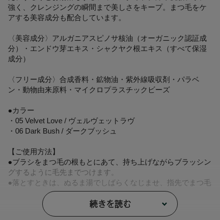
強く、クレンジングの瞬間まで美しさをキープ。まつ毛をケ
アする美容成分も配合しています。
〈美容成分〉アルガニアスピノサ核油（オーガニック認証成
分）・エンドウ芽エキス・シャクヤク根エキス（すべて保湿
成分）
〈フリー成分〉合成香料・鉱物油・紫外線吸収剤・パラベ
ン・動物由来原料・マイクロプラスチックビーズ
●カラー
・05 Velvet Love / ヴェルヴェットラヴ
・06 Dark Bush / ダークブッシュ
【ご使用方法】
●ブラシをまつ毛の根もとにあて、持ち上げながらブラッシン
グするように毛先までつけます。
●落とすときは、ぬるま湯でしばらくなじませ、指先でまつ毛
を軽くつまむようにして洗い流してください。
続きを読む
【内容量】