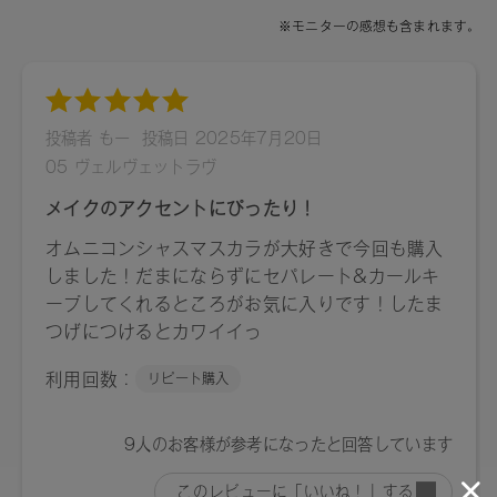
イト、ポリビニルアルコール、（VP/VA）コポリマー、ステ
アリン酸、ステアリン酸グリセリル、フェノキシエタノー
ル、ジメチコン、AMP、キサンタンガム、トコフェロール、
アルガニアスピノサ核油、イソマルト、エンドウ芽エキス、
シャクヤク根エキス、デヒドロ酢酸Na、グンジョウ、酸化
鉄、酸化チタン、マイカ、シリカ
【原産国】
日本
【メーカー品番】
店舗でお問い合わせの際には、下記品番をお伝え下さい。
・05：4573623430487
・06：4573623430494
【店舗発売日】
・Celvoke直営店舗
[予約販売]2025/7/4～ [一般販売]2025/7/18～
・直営店以外の取り扱い店舗 及び WEB STORE
[予約販売]2025/7/4～ [一般販売]2025/7/18～
※店舗での取り扱いや詳しい在庫状況につきましては、各店