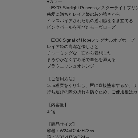
●カラー
・EX07 Starlight Princess／スターライトプ
慈愛に満ちたレイア姫の芯の強さから
インスパイアされた肌の透明感を引き立てる
ピンクパールを帯びたモーヴローズ
・EX08 Signal of Hope／シグナルオブホープ
レイア姫の高潔な優しさと
チャーミングな一面から着想した
まろやかなくすみ感で血色を添える
ブラウニッシュオレンジ
【ご使用方法】
1cm程度をくり出し、唇に直接塗布するか、
持ち運びの際の折れを防ぐため、ご使用後はカ
【内容量】
3.4g
【商品サイズ】
容器：W24×D24×H73㎜
箱：W33×H76×D24㎜