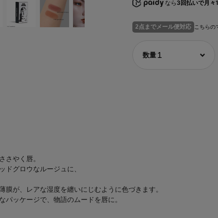
なら
3回払いで月々1
2点までメール便対応
こちらの
1
ささやく唇。
ッドグロウなルージュに、
薄膜が、レアな湿度を纏いにじむように色づきます。
なパッケージで、物語のムードを唇に。