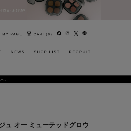
MY PAGE
CART
(
0
)
T
NEWS
SHOP LIST
RECRUIT
肌へ。
ルージュ オー ミューテッドグロウ