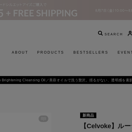
SEARCH
ABOUT
PRODUCTS
BESTSELLERS
EVEN
 Brightening Cleansing Oil／
美容オイルで洗う贅沢。揺るがない、透明感を素
新商品
8
|
9
【Celvoke】