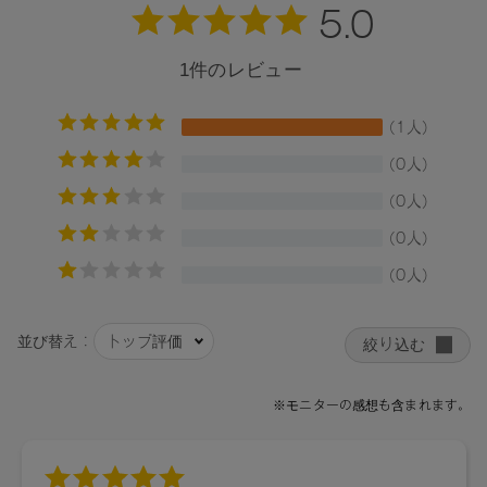
*、香料、ペンチレングリコール、クエン酸Na、トコフェロー
ル、ヒマワリ種子油、クエン酸、ヒポファエラムノイデス果
実油、アルギニン、アルガニアスピノサ核油*、ツバキ種子油
*、ブロッコリー種子油*、メドウフォーム油、加水分解エン
ドウタンパク、フクロフノリエキス、フィチン酸、グリセリ
ン、BG、酸化銀、チャ葉エキス*、γ-ドコサラクトン
＊オーガニック成分
自然由来指数100％
ISO16128準拠（水を含む）
【原産国】
日本
【メーカー品番】
店舗でお問い合わせの際には、下記品番をお伝え下さい。
4571649070526
【店舗発売日】
・Celvoke WEB STORE
[予約販売]2026/4/15～ [一般販売]2026/4/29～