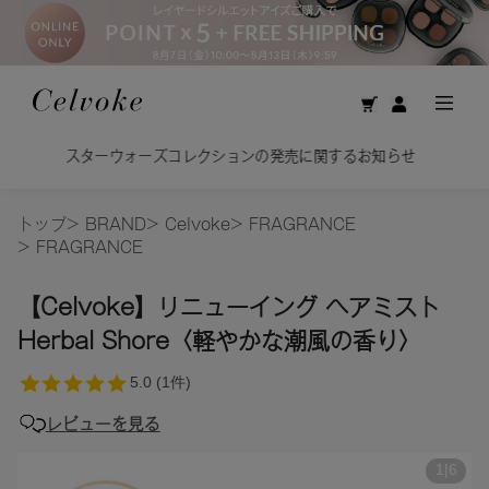
Calm Brightening Cleansing Oil／
知らせ
美容オイルで洗う贅沢。揺るがない、透明感を素
トップ
>
BRAND
>
Celvoke
>
FRAGRANCE
>
FRAGRANCE
【Celvoke】リニューイング ヘアミスト
Herbal Shore〈軽やかな潮風の香り〉
レビューを見る
1
|
6