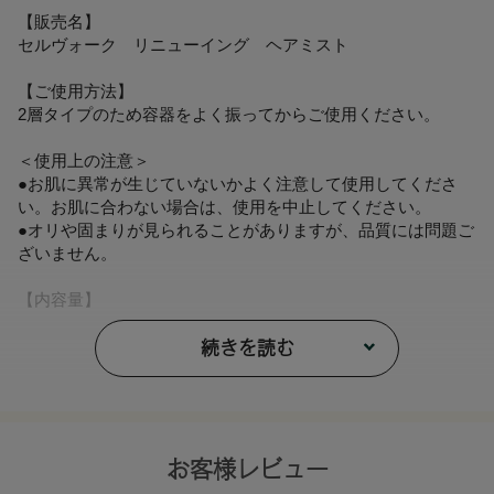
【販売名】
セルヴォーク リニューイング ヘアミスト
【ご使用方法】
2層タイプのため容器をよく振ってからご使用ください。
＜使用上の注意＞
●お肌に異常が生じていないかよく注意して使用してくださ
い。お肌に合わない場合は、使用を中止してください。
●オリや固まりが見られることがありますが、品質には問題ご
ざいません。
【内容量】
50mL
続きを読む
【商品サイズ】
W43×H107×D29㎜
【全成分】
水、ラウリン酸イソアミル、トリ（カプリル酸/カプリン酸）
お客様レビュー
グリセリル、クロヨナ種子油*、ヨモギ葉水*、ツボクサ葉水