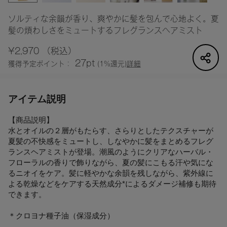
ソルティな余韻が香り、爽やかに髪を包んで心地よく。夏
髪の煩わしさをミュートするフレグランスヘアミスト
¥2,970
（税込）
27pt
獲得予定ポイント：
(1%還元)
詳細
アイテム説明
【商品説明】
水とオイルの２層がもたらす、さらりとしたテクスチャーが
夏髪の不快感をミュートし、しなやかに髪をまとめるフレグ
ランスヘアミストが登場。潮風のようにクリアなハーバル・
フローラルの香りで飾りながら、夏の髪にこもる汗や気にな
るニオイをケア。髪に軽やかな余韻を残しながら、紫外線に
よる乾燥などをケアする天然成分*によるダメージ補修も期待
できます。
＊クロヨナ種子油（保湿成分）