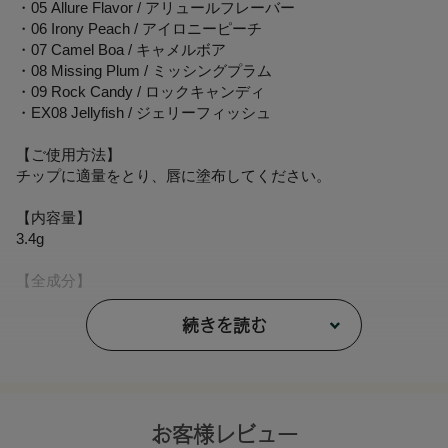
・05 Allure Flavor / アリュールフレーバー
・06 Irony Peach / アイロニーピーチ
・07 Camel Boa / キャメルボア
・08 Missing Plum / ミッシングプラム
・09 Rock Candy / ロックキャンディ
・EX08 Jellyfish / ジェリーフィッシュ
【ご使用方法】
チップに適量をとり、唇に塗布してください。
【内容量】
3.4g
【全成分】
・05 Allure Flavor / アリュールフレーバー
ダイマージリノール酸ダイマージリノレイル、トリイソステ
続きを読む
アリン酸ポリグリセリル-2、スクワラン、ダイマージリノー
ル酸ジ（イソステアリル/フィトステリル）、パルミチン酸デ
キストリン、ダイマージリノール酸（フィトステリル/イソス
テアリル/セチル/ステアリル/ベヘニル）、アルガニアスピノ
サ核油、ウメ果実エキス、オリーブ葉エキス、ユキノシタエ
お客様レビュー