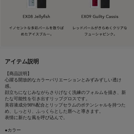
アイテム説明
【商品説明】
心躍る開放的なカラーバリエーションとみずみずしい透け
感。
顔立ちになじみながらさりげなく洗練のフォルムを描き、新
たな可能性を引き出すリップグロスです。
美容液成分98%配合とリップセラムのポテンシャルを持つた
め、しっとり、ふっくらとした唇へと導きます。
表情に新たな風を呼び込んで。
●カラー