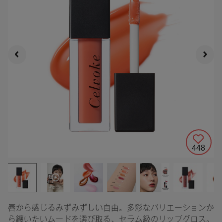
448
唇から感じるみずみずしい自由。多彩なバリエーションか
ら纏いたいムードを選び取る、セラム級のリップグロス。