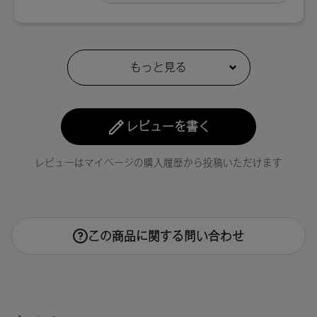
日本
【メーカー品番】
店舗でお問い合わせの際には、下記品番をお伝え下さい。
05：4571649065218
06：4571649065225
07：4571649065232
08：4571649065249
レビューを書く
09：4571649065256
EX08：4571649065263
レビューはマイページの購入履歴から投稿いただけます
【店舗発売日】
[予約販売]2025/4/11～ [一般販売]2025/4/25～
※店舗での取り扱いや詳しい在庫状況につきましては、各店
舗にお問い合わせください。
※発売日は予告なく変更する可能性がございます。予めご了
この商品に関する問い合わせ
承ください。
※通常はご注文より１～３営業日での発送となります。
商品によっては、お届けまで１～２週間かかる場合がござい
ますので予めご了承ください。