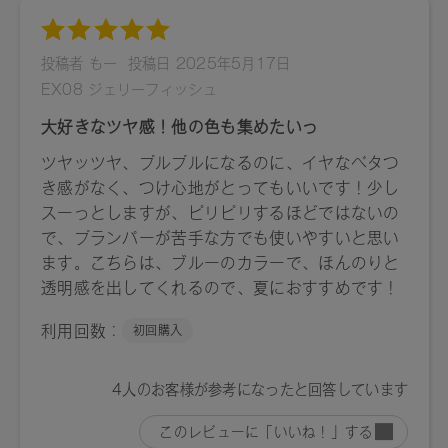
ル酸ジ（イソステアリル/フィトステリル）、パルミチン酸デ
キストリン、ダイマージリノール酸（フィトステリル/イソス
テアリル/セチル/ステアリル/ベヘニル）、アルガニアスピノ
サ核油、ウメ果実エキス、オリーブ葉エキス、ユキノシタエ
キス、フランスラベンダーエキス、カニナバラ果実油、シア
脂、アフリカマンゴノキ核脂、ホホバ種子油、アーモンド
油、（パルミチン酸/エチルヘキサン酸）デキストリン、カプ
リル酸PG、メントキシプロパンジオール、カプリル酸グリセ
リル、トコフェロール、水、BG、オクチルドデカノール、グ
リセリン、水添ココグリセリル、酸化鉄、赤202、赤226、黄
4、青1、水酸化Al、シリカ
・09 Rock Candy / ロックキャンディ
ダイマージリノール酸ダイマージリノレイル、トリイソステ
アリン酸ポリグリセリル-2、スクワラン、ダイマージリノー
ル酸ジ（イソステアリル/フィトステリル）、パルミチン酸デ
キストリン、ダイマージリノール酸（フィトステリル/イソス
テアリル/セチル/ステアリル/ベヘニル）、アルガニアスピノ
サ核油、ウメ果実エキス、オリーブ葉エキス、ユキノシタエ
キス、フランスラベンダーエキス、カニナバラ果実油、シア
脂、アフリカマンゴノキ核脂、ホホバ種子油、アーモンド