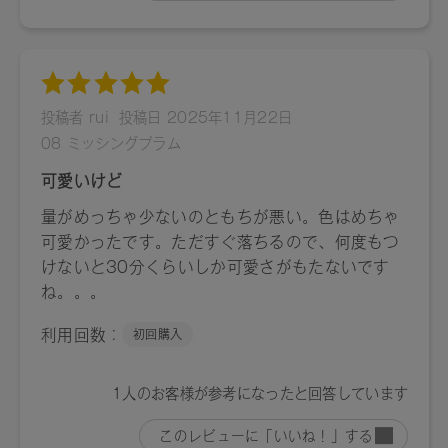
油、（パルミチン酸/エチルヘキサン酸）デキストリン、カプ
リル酸PG、メントキシプロパンジオール、カプリル酸グリセ
リル、トコフェロール、水、BG、オクチルドデカノール、グ
リセリン、水添ココグリセリル、合成フルオロフロゴパイ
ト、酸化チタン、青1、赤202
・EX08 Jellyfish / ジェリーフィッシュ
ダイマージリノール酸ダイマージリノレイル、トリイソステ
アリン酸ポリグリセリル-2、スクワラン、ダイマージリノー
ル酸ジ（イソステアリル/フィトステリル）、パルミチン酸デ
キストリン、ダイマージリノール酸（フィトステリル/イソス
テアリル/セチル/ステアリル/ベヘニル）、アルガニアスピノ
サ核油、ウメ果実エキス、オリーブ葉エキス、ユキノシタエ
キス、フランスラベンダーエキス、カニナバラ果実油、シア
脂、アフリカマンゴノキ核脂、ホホバ種子油、アーモンド
油、（パルミチン酸/エチルヘキサン酸）デキストリン、カプ
リル酸PG、メントキシプロパンジオール、カプリル酸グリセ
リル、トコフェロール、水、BG、オクチルドデカノール、グ
リセリン、水添ココグリセリル、ホウケイ酸（Ca/Al）、酸化
チタン、シリカ、青1、酸化スズ
【原産国】