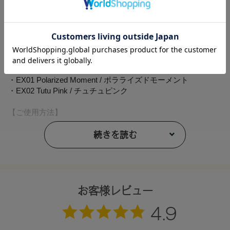
・03 Peach on Beige / ピーチオンベージュ
・04 Pomegranate / ポメグラネイト
・05 Brick Red / ブリックレッド
・06 Raw Sienna / ローシェンナ
・07 Ceylon Cinnamon / セイロンシナモン
・08 Rose Fade / ローズフェード
・09 Marsh Rose / マーシュローズ
・EX01 Polarized Moment / ポラライズドモーメント
・EX02 Tutu Pink / チュチュピンク
【ご使用方法】
指やチップなどで適量をとり、まぶたや頬、フェイスライン
などにぼかします。
続きを読む
【内容量】
1.7g
【全成分】
お客様レビュー
トリエチルヘキサノイン、フェニルトリメチコン、水添ポリ
イソブテン、パルミチン酸デキストリン、セルロース、ミツ
ロウ、アルガニアスピノサ核油、ラベンダー花エキス、ツバ