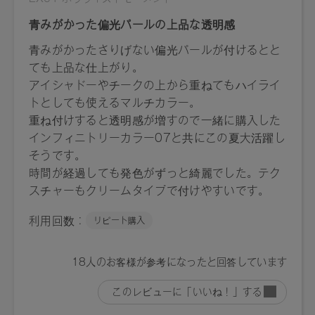
EX01：4571649065126
EX02：4571649065133
【店舗発売日】
[予約販売]2025/3/26～ [一般販売]2025/4/11～
※店舗での取り扱いや詳しい在庫状況につきましては、各店
舗にお問い合わせください。
※発売日は予告なく変更する可能性がございます。予めご了
承ください。
※通常はご注文より１～３営業日での発送となります。
商品によっては、お届けまで１～２週間かかる場合がござい
ますので予めご了承ください。
●パッケージはリニューアル等の理由により、写真と異なる場
合がございます。
●パッケージのリニューアル等の理由により、成分・処方が記
載と異なる場合がございます。
●予告なくパッケージ仕様が変更になる場合がございます。