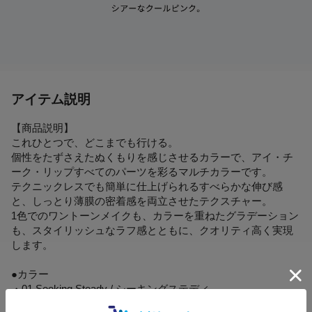
アイテム説明
【商品説明】
これひとつで、どこまでも行ける。
個性をたずさえたぬくもりを感じさせるカラーで、アイ・チ
ーク・リップすべてのパーツを彩るマルチカラーです。
テクニックレスでも簡単に仕上げられるすべらかな伸び感
と、しっとり薄膜の密着感を両立させたテクスチャー。
1色でのワントーンメイクも、カラーを重ねたグラデーション
も、スタイリッシュなラフ感とともに、クオリティ高く実現
します。
●カラー
・01 Seeking Steady / シーキングステディ
・02 Selfish Look / セルフィッシュルック