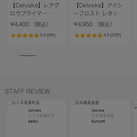
【Celvoke】レアグ
【Celvoke】アイシ
ロウプライマー
ーフロスト レタッチ
［01,02］＜新色追加
クッション EX01
¥4,400 （税込）
¥4,950 （税込）
＞01 ライトベージュ
STAFF REVIEW
Celvoke
Celvoke
ルミネ有楽町店
日本橋髙島屋
saku
kurumi