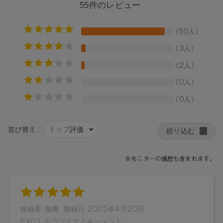
キ花エキス、グリチルリチン酸2K、カニナバラ果実油、イソ
ステアリン酸ソルビタン、フェノキシエタノール、トコフェ
ロール、セイヨウアブラナ種子油、水、プロパンジオール、
BG、ジパルミチン酸アスコルビル、（+/-）マイカ、酸化チタ
ン、合成フルオロフロゴパイト、酸化鉄、黄4、赤202、水酸
化Al、グンジョウ、赤201、青1、酸化スズ、赤104（1）、シ
リカ、カオリン、カルミン、コンジョウ、メチコン
【原産国】
日本
【メーカー品番】
店舗でお問い合わせの際には、下記品番をお伝え下さい。
01：4571649065034
02：4571649065041
03：4571649065058
04：4571649065065
05：4571649065072
06：4571649065089
07：4571649065096
08：4571649065102
09：4571649065119