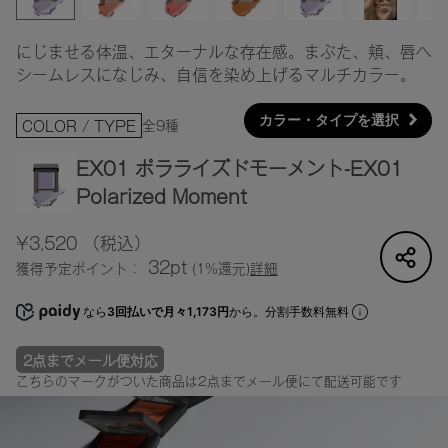
にじませる体温、エターナルな存在感。まぶた、頬、唇へ
シームレスになじみ、自信を染め上げるマルチカラー。
カラー・タイプを選択
全9種
COLOR / TYPE
EX01 ポラライズドモーメント-EX01
Polarized Moment
¥3,520
（税込）
32pt
獲得予定ポイント：
(1%還元)
詳細
なら
3回払いで月々1,173円
から。分割手数料無料
2点までメール便対応
こちらのマークがついた商品は2点までメール便にて配送可能です