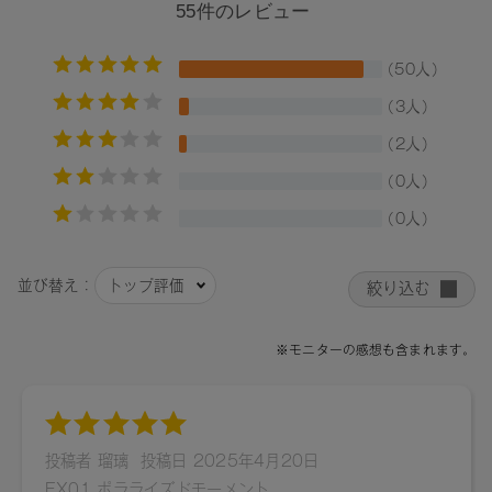
キ花エキス、グリチルリチン酸2K、カニナバラ果実油、イソ
ステアリン酸ソルビタン、フェノキシエタノール、トコフェ
ロール、セイヨウアブラナ種子油、水、プロパンジオール、
BG、ジパルミチン酸アスコルビル、（+/-）マイカ、酸化チタ
ン、合成フルオロフロゴパイト、酸化鉄、黄4、赤202、水酸
化Al、グンジョウ、赤201、青1、酸化スズ、赤104（1）、シ
リカ、カオリン、カルミン、コンジョウ、メチコン
【原産国】
日本
【メーカー品番】
店舗でお問い合わせの際には、下記品番をお伝え下さい。
01：4571649065034
02：4571649065041
03：4571649065058
04：4571649065065
05：4571649065072
06：4571649065089
07：4571649065096
08：4571649065102
09：4571649065119