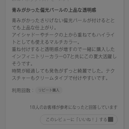
EX01：4571649065126
EX02：4571649065133
【店舗発売日】
[予約販売]2025/3/26～ [一般販売]2025/4/11～
※店舗での取り扱いや詳しい在庫状況につきましては、各店
舗にお問い合わせください。
※発売日は予告なく変更する可能性がございます。予めご了
承ください。
※通常はご注文より１～３営業日での発送となります。
商品によっては、お届けまで１～２週間かかる場合がござい
ますので予めご了承ください。
●パッケージはリニューアル等の理由により、写真と異なる場
合がございます。
●パッケージのリニューアル等の理由により、成分・処方が記
載と異なる場合がございます。
●予告なくパッケージ仕様が変更になる場合がございます。