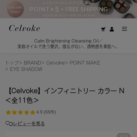
Calm Brightening Cleansing Oil／
美容オイルで洗う贅沢。揺るがない、透明感を素肌へ。
トップ
>
BRAND
>
Celvoke
>
POINT MAKE
>
EYE SHADOW
【Celvoke】インフィニトリー カラー N
＜全11色＞
レビューを見る
9
|
15