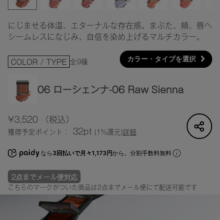
にじませる体温、エターナルな存在感。まぶた、頬、唇へ
シームレスになじみ、自信を染め上げるマルチカラー。
カラー・タイプを選択
全9種
COLOR / TYPE
06 ローシェンナ-06 Raw Sienna
¥3,520
（税込）
32pt
獲得予定ポイント：
(1%還元)
詳細
なら
3回払いで月々1,173円
から。分割手数料無料
2点までメール便対応
こちらのマークがついた商品は2点までメール便にて配送可能です