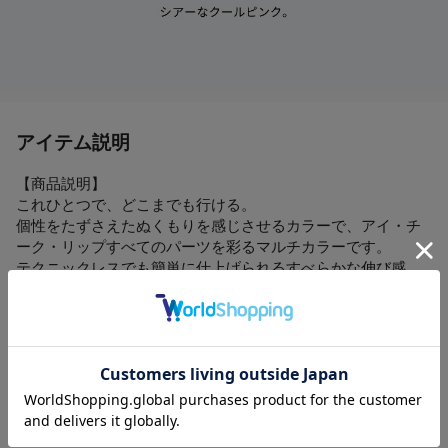
アイテム説明
【商品説明】
これひとつで、どこまでも行ける。
個性をたずさえたぬくもりを感じさせるカラーで、アイ・チ
ーク・リップすべてのパーツを彩るマルチカラーです。
テクニックレスでも簡単に仕上げられるすべらかな伸び感
と、しっとり薄膜の密着感を両立させたテクスチャー。
1色でのワントーンメイクも、カラーを重ねたグラデーション
も、スタイリッシュなラフ感とともに、クオリティ高く実現
します。
●カラー
・01 Seeking Steady / シーキングステディ
・02 Selfish Look / セルフィッシュルック