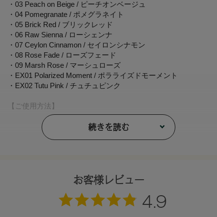
・03 Peach on Beige / ピーチオンベージュ
・04 Pomegranate / ポメグラネイト
・05 Brick Red / ブリックレッド
・06 Raw Sienna / ローシェンナ
・07 Ceylon Cinnamon / セイロンシナモン
・08 Rose Fade / ローズフェード
・09 Marsh Rose / マーシュローズ
・EX01 Polarized Moment / ポラライズドモーメント
・EX02 Tutu Pink / チュチュピンク
【ご使用方法】
指やチップなどで適量をとり、まぶたや頬、フェイスライン
などにぼかします。
続きを読む
【内容量】
1.7g
【全成分】
お客様レビュー
トリエチルヘキサノイン、フェニルトリメチコン、水添ポリ
イソブテン、パルミチン酸デキストリン、セルロース、ミツ
ロウ、アルガニアスピノサ核油、ラベンダー花エキス、ツバ