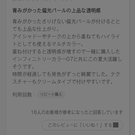
EX01：4571649065126
EX02：4571649065133
【店舗発売日】
[予約販売]2025/3/26～ [一般販売]2025/4/11～
※店舗での取り扱いや詳しい在庫状況につきましては、各店
舗にお問い合わせください。
※発売日は予告なく変更する可能性がございます。予めご了
承ください。
※通常はご注文より１～３営業日での発送となります。
商品によっては、お届けまで１～２週間かかる場合がござい
ますので予めご了承ください。
●パッケージはリニューアル等の理由により、写真と異なる場
合がございます。
●パッケージのリニューアル等の理由により、成分・処方が記
載と異なる場合がございます。
●予告なくパッケージ仕様が変更になる場合がございます。