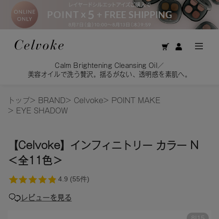
Calm Brightening Cleansing Oil／
美容オイルで洗う贅沢。揺るがない、透明感を素肌へ。
トップ
>
BRAND
>
Celvoke
>
POINT MAKE
>
EYE SHADOW
【Celvoke】インフィニトリー カラー N
＜全11色＞
レビューを見る
8
|
15