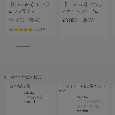
【Celvoke】レアグ
【Celvoke】インデ
ロウプライマー
ィケイト アイブロウ
［01,02］＜新色追加
パウダー 13＜2026
¥4,400 （税込）
¥3,850 （税込）
＞01 ライトベージュ
AW Collection＞
STAFF REVIEW
Celvoke
日本橋髙島屋
Celvoke
kurumi
ジェイアール名古
屋タカシマヤ店
marika