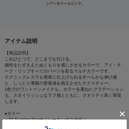
アイテム説明
【商品説明】
これひとつで、どこまでも行ける。
個性をたずさえたぬくもりを感じさせるカラーで、アイ・チ
ーク・リップすべてのパーツを彩るマルチカラーです。
テクニックレスでも簡単に仕上げられるすべらかな伸び感
と、しっとり薄膜の密着感を両立させたテクスチャー。
1色でのワントーンメイクも、カラーを重ねたグラデーション
も、スタイリッシュなラフ感とともに、クオリティ高く実現
します。
●カラー
・01 Seeking Steady / シーキングステディ
・02 Selfish Look / セルフィッシュルック