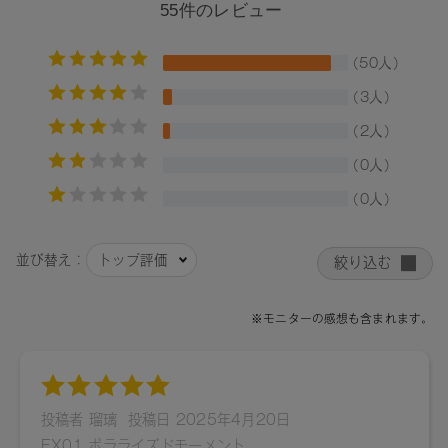
キ花エキス、グリチルリチン酸2K、カニナバラ果実油、イソ
ステアリン酸ソルビタン、フェノキシエタノール、トコフェ
ロール、セイヨウアブラナ種子油、水、プロパンジオール、
BG、ジパルミチン酸アスコルビル、（+/-）マイカ、酸化チタ
ン、合成フルオロフロゴパイト、酸化鉄、黄4、赤202、水酸
化Al、グンジョウ、赤201、青1、酸化スズ、赤104（1）、シ
リカ、カオリン、カルミン、コンジョウ、メチコン
【原産国】
日本
【メーカー品番】
店舗でお問い合わせの際には、下記品番をお伝え下さい。
01：4571649065034
02：4571649065041
03：4571649065058
04：4571649065065
05：4571649065072
06：4571649065089
07：4571649065096
08：4571649065102
09：4571649065119