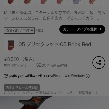
にじませる体温、エターナルな存在感。まぶた、頬、唇へ
シームレスになじみ、自信を染め上げるマルチカラー。
カラー・タイプを選択
全9種
COLOR / TYPE
05 ブリックレッド-05 Brick Red
¥3,520
（税込）
32pt
獲得予定ポイント：
(1%還元)
詳細
なら
3回払いで月々1,173円
から。分割手数料無料
2点までメール便対応
こちらのマークがついた商品は2点までメール便にて配送可能です