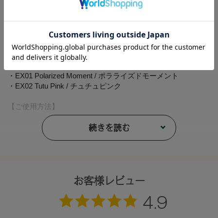
・03 Peach on Beige / ピーチオンベージュ
・04 Pomegranate / ポメグラネイト
・05 Brick Red / ブリックレッド
・06 Raw Sienna / ローシェンナ
・07 Ceylon Cinnamon / セイロンシナモン
・08 Rose Fade / ローズフェード
・09 Marsh Rose / マーシュローズ
・EX01 Polarized Moment / ポラライズドモーメント
・EX02 Tutu Pink / チュチュピンク
【ご使用方法】
指やチップなどで適量をとり、まぶたや頬、フェイスライン
などにぼかします。
続きを読む
【内容量】
1.7g
【全成分】
お客様レビュー
トリエチルヘキサノイン、フェニルトリメチコン、水添ポリ
イソブテン、パルミチン酸デキストリン、セルロース、ミツ
ロウ、アルガニアスピノサ核油、ラベンダー花エキス、ツバ