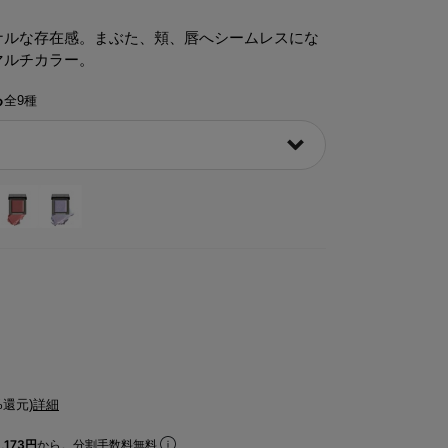
ナルな存在感。まぶた、頬、唇へシームレスにな
マルチカラー。
る
全9種
%還元)
詳細
173円
から。分割手数料無料