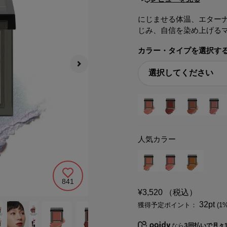
にじませる体温、エター
じみ、自信を染め上げる
カラー・タイプを選択す
人気カラー
841
¥3,520
（税込）
32pt
獲得予定ポイント：
(1
なら
3回払いで月々1,