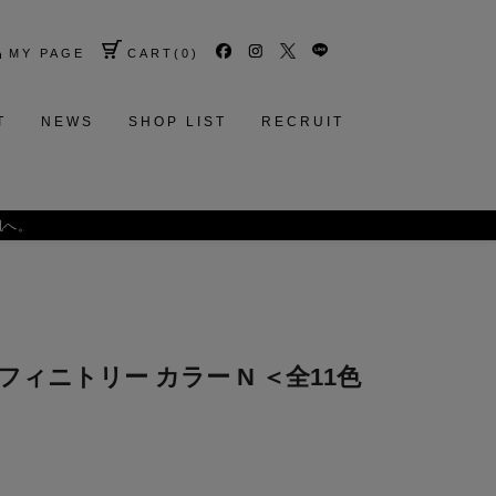
MY PAGE
CART
(
0
)
T
NEWS
SHOP LIST
RECRUIT
肌へ。
ンフィニトリー カラー N ＜全11色