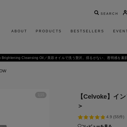
SEARCH
ABOUT
PRODUCTS
BESTSELLERS
EVEN
 Brightening Cleansing Oil／
美容オイルで洗う贅沢。揺るがない、透明感を素
DOW
1
|
15
【Celvoke】イ
＞
レビューを見る