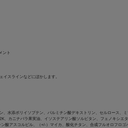
ーメント
ェイスラインなどにぼかします。
ン、水添ポリイソブテン、パルミチン酸デキストリン、セルロース、ミ
2K、カニナバラ果実油、イソステアリン酸ソルビタン、フェノキシエ
ン酸アスコルビル、（+/-）マイカ、酸化チタン、合成フルオロフロゴパ