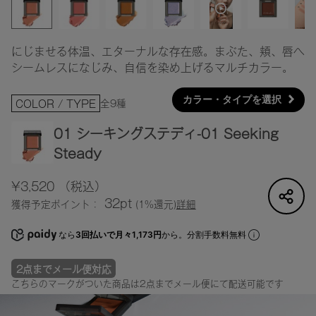
にじませる体温、エターナルな存在感。まぶた、頬、唇へ
シームレスになじみ、自信を染め上げるマルチカラー。
カラー・タイプを選択
全9種
COLOR / TYPE
01 シーキングステディ-01 Seeking
Steady
¥3,520
（税込）
32pt
獲得予定ポイント：
(1%還元)
詳細
なら
3回払いで月々1,173円
から。分割手数料無料
2点までメール便対応
こちらのマークがついた商品は2点までメール便にて配送可能です