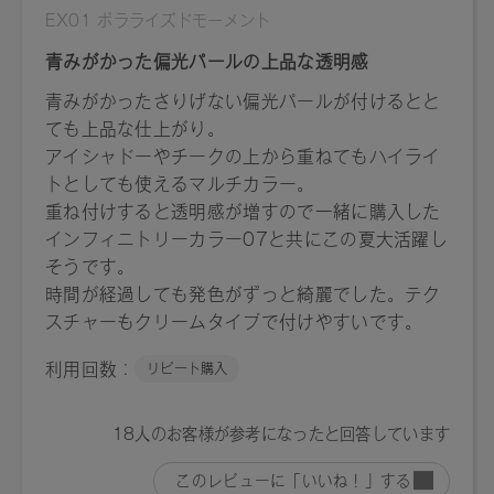
09：4571649065119
EX01：4571649065126
EX02：4571649065133
【店舗発売日】
[予約販売]2025/3/26～ [一般販売]2025/4/11～
※店舗での取り扱いや詳しい在庫状況につきましては、各店
舗にお問い合わせください。
※発売日は予告なく変更する可能性がございます。予めご了
承ください。
※通常はご注文より１～３営業日での発送となります。
商品によっては、お届けまで１～２週間かかる場合がござい
ますので予めご了承ください。
●パッケージはリニューアル等の理由により、写真と異なる場
合がございます。
●パッケージのリニューアル等の理由により、成分・処方が記
載と異なる場合がございます。
●予告なくパッケージ仕様が変更になる場合がございます。