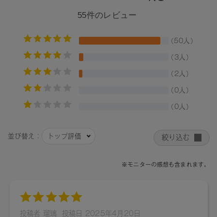
ロウ、アルガニアスピノサ核油、ラベンダー花エキス、ツバ
キ花エキス、グリチルリチン酸2K、カニナバラ果実油、イソ
ステアリン酸ソルビタン、フェノキシエタノール、トコフェ
ロール、セイヨウアブラナ種子油、水、プロパンジオール、
BG、ジパルミチン酸アスコルビル、（+/-）マイカ、酸化チタ
ン、合成フルオロフロゴパイト、酸化鉄、黄4、赤202、水酸
化Al、グンジョウ、赤201、青1、酸化スズ、赤104（1）、シ
リカ、カオリン、カルミン、コンジョウ、メチコン
【原産国】
日本
【メーカー品番】
店舗でお問い合わせの際には、下記品番をお伝え下さい。
01：4571649065034
02：4571649065041
03：4571649065058
04：4571649065065
05：4571649065072
06：4571649065089
07：4571649065096
08：4571649065102