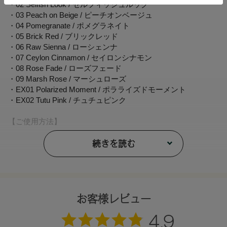
・02 Selfish Look / セルフィッシュルック
・03 Peach on Beige / ピーチオンベージュ
・04 Pomegranate / ポメグラネイト
・05 Brick Red / ブリックレッド
・06 Raw Sienna / ローシェンナ
・07 Ceylon Cinnamon / セイロンシナモン
・08 Rose Fade / ローズフェード
・09 Marsh Rose / マーシュローズ
・EX01 Polarized Moment / ポラライズドモーメント
・EX02 Tutu Pink / チュチュピンク
【ご使用方法】
指やチップなどで適量をとり、まぶたや頬、フェイスライン
などにぼかします。
続きを読む
【内容量】
1.7g
【全成分】
お客様レビュー
トリエチルヘキサノイン、フェニルトリメチコン、水添ポリ
イソブテン、パルミチン酸デキストリン、セルロース、ミツ