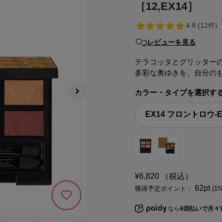
［12,EX14］
レビューを見る
テラコッタとグリッター
多彩な奥ゆきを、自分の
カラー・タイプを選択す
¥6,820
（税込）
62pt
獲得予定ポイント：
(1
286
なら
6回払いで月々1