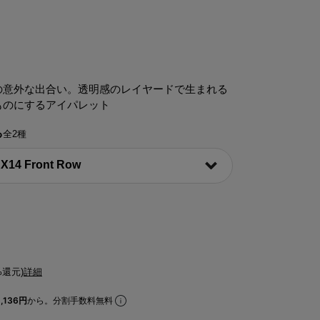
の意外な出合い。透明感のレイヤードで生まれる
ものにするアイパレット
る
全2種
%還元)
詳細
,136円
から。分割手数料無料