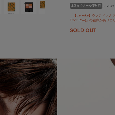
2点までメール便対応
こちらの
「【Celvoke】ヴァティック ア
Front Row)」の在庫があり
SOLD OUT