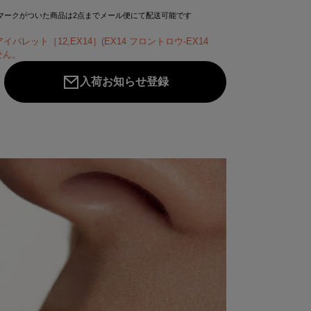
マークがついた商品は2点までメール便にて配送可能です
イパレット［12,EX14］(EX14 フロントロウ-EX14
ません。
入荷お知らせ登録