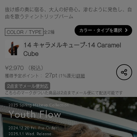
抜け感の奥に宿る、大人の好奇心。滲むように発色し、自
由を歌うティントリップバーム
カラー・タイプを選択
全2種
COLOR / TYPE
14 キャラメルキューブ-14 Caramel
Cube
¥2,970
（税込）
27pt
獲得予定ポイント：
(1%還元)
詳細
2点までメール便対応
こちらのマークがついた商品は2点までメール便にて配送可能です