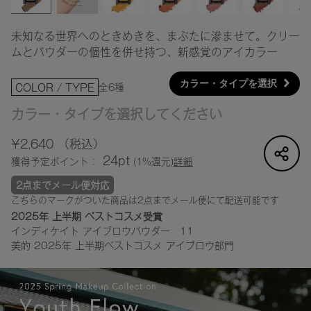
未知なる世界へのときめきを、まぶたに滲ませて。クリー
ムとパウダーの個性を併せ持つ、新感覚のアイカラー
カラー・タイプを選択
全6種
COLOR / TYPE
カラー・タイプを選択してください
¥2,640
（税込）
24pt
獲得予定ポイント：
(1%還元)
詳細
2点までメール便対応
こちらのマークがついた商品は2点までメール便にて配送可能です
2025年 上半期 ベストコスメ受賞
インディケイト アイブロウパウダー 11
美的 2025年 上半期ベストコスメ アイブロウ部門