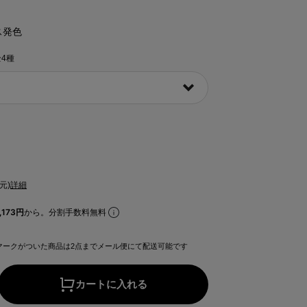
ス発色
全4種
元)
詳細
173円
から。分割手数料無料
マークがついた商品は2点までメール便にて配送可能です
カートに入れる