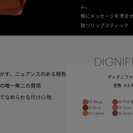
ム。
唇にメッセージを滲ま
放つリップスティック
DIGNIFI
かす、
ニュアンスのある発色
ディグニファ
の
唯一無二の質感
全色 ￥3,
で
なめらかな付け心地
03 Beige
04 Pink 
10 Brick
14 Coral
29 Camel
36 Rose 