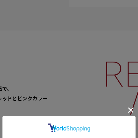
R
感で、
レッドとピンクカラー