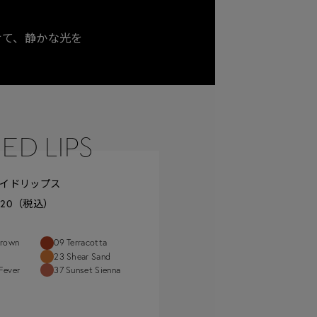
せて、
静かな光を
ED LIPS
イドリップス
520（税込）
Brown
09 Terracotta
23 Shear Sand
Fever
37 Sunset Sienna