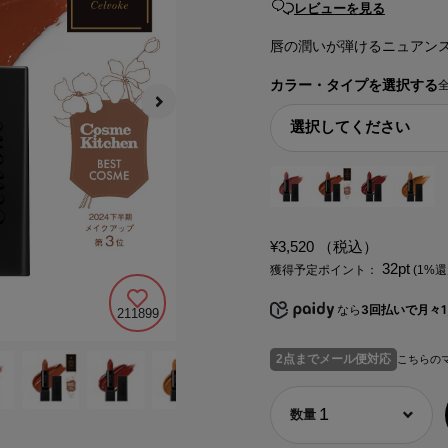
レビューを見る
唇の潤いが弾けるニュアン
カラー・タイプを選択する
¥3,520
（税込）
32pt
獲得予定ポイント：
(1%還
なら
3回払いで月々1,
211899
2点までメール便対応
こちらの
1