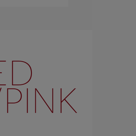
ED
/PINK