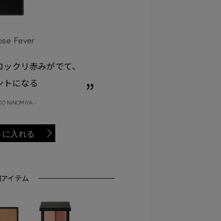
ose Fever
コックリ赤みがでて、
ントになる
KO NINOMIYA -
トに入れる
用アイテム