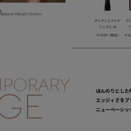
A
Aewen Matoph Director
ディグニファイド
ヴ
リップス 36
ア
￥3,520（税込）
￥2
PORARY
ほんのりとした
IGE
エッジィさをプ
ニューベーシッ