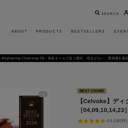
SEARCH
ABOUT
PRODUCTS
BESTSELLERS
EVEN
 Brightening Cleansing Oil／
美容オイルで洗う贅沢。揺るがない、透明感を素
BEST COSME
1
|
8
【Celvoke】
［04,09,10,14,23