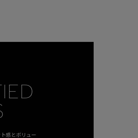
FIED
S
ット感とボリュー