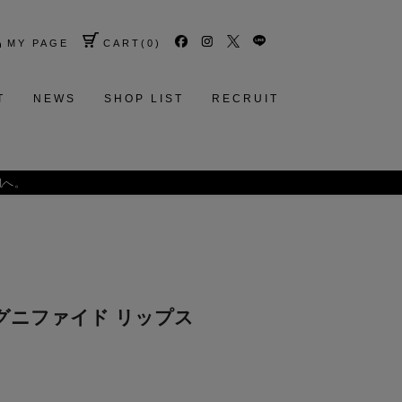
MY PAGE
CART
(
0
)
T
NEWS
SHOP LIST
RECRUIT
肌へ。
ディグニファイド リップス
］