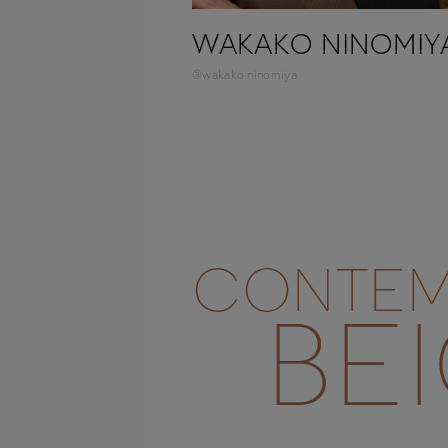
WAKAKO NINOMIY
@wakako.ninomiya
CONTEM
BE