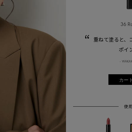
36 R
重ねて塗ると、
ポイ
- WAKA
カー
使