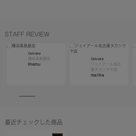
23：ヒマワリ種子油、トリイソステアリン酸ポリグリセリル
－２、トリ（カプリル酸／カプリン酸）グリセリル、植物性
スクワラン、ダイマージリノール酸水添ヒマシ油、キャンデ
リラロウ、キャンデリラロウ炭化水素、コメヌカロウ、キャ
STAFF REVIEW
ンデリラロウエステルズ、ミツロウ、トコフェロール、アル
ガニアスピノサ核油、カニナバラ果実油、水酸化Al、酸化
鉄、酸化チタン
Celvoke
横浜髙島屋店
Celvoke
24：ヒマワリ種子油、トリイソステアリン酸ポリグリセリル
Imamu
ジェイアール名古
－２、トリ（カプリル酸／カプリン酸）グリセリル、植物性
屋タカシマヤ店
スクワラン、ダイマージリノール酸水添ヒマシ油、キャンデ
marika
リラロウ、キャンデリラロウ炭化水素、コメヌカロウ、キャ
ンデリラロウエステルズ、ミツロウ、トコフェロール、水酸
化Al、アルガニアスピノサ核油、カニナバラ果実油、酸化チ
タン、酸化鉄、黄４、赤２０２、グンジョウ
25：ヒマワリ種子油、トリイソステアリン酸ポリグリセリル
－２、トリ（カプリル酸／カプリン酸）グリセリル、植物性
最近チェックした商品
スクワラン、ダイマージリノール酸水添ヒマシ油、キャンデ
リラロウ、キャンデリラロウ炭化水素、コメヌカロウ、キャ