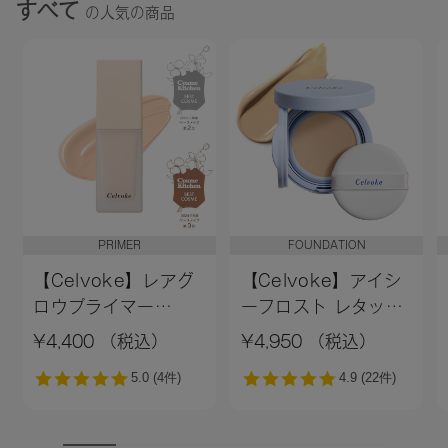
すべて
の人気の商品
スクワラン、ダイマージリノール酸水添ヒマシ油、キャンデ
リラロウ、キャンデリラロウ炭化水素、コメヌカロウ、キャ
ンデリラロウエステルズ、ミツロウ、トコフェロール、アル
ガニアスピノサ核油、カニナバラ果実油、水酸化Ａｌ、酸化
鉄、酸化チタン
21：ヒマワリ種子油、トリイソステアリン酸ポリグリセリル
－２、トリ（カプリル酸／カプリン酸）グリセリル、植物性
スクワラン、ダイマージリノール酸水添ヒマシ油、キャンデ
リラロウ、キャンデリラロウ炭化水素、コメヌカロウ、キャ
ンデリラロウエステルズ、ミツロウ、トコフェロール、アル
PRIMER
FOUNDATION
ガニアスピノサ核油、カニナバラ果実油、ホウケイ酸（Ｃａ
／Ａｌ）、酸化チタン、マイカ、酸化鉄
【Celvoke】レアグ
【Celvoke】アイシ
ロウプライマー
ーフロスト レタッチ
22：ヒマワリ種子油、トリイソステアリン酸ポリグリセリル
［01,02］＜新色追加
クッション EX01
－２、トリ（カプリル酸／カプリン酸）グリセリル、植物性
¥4,400 （税込）
¥4,950 （税込）
スクワラン、ダイマージリノール酸水添ヒマシ油、キャンデ
＞01 ライトベージュ
リラロウ、キャンデリラロウ炭化水素、コメヌカロウ、キャ
ンデリラロウエステルズ、ミツロウ、トコフェロール、アル
ガニアスピノサ核油、カニナバラ果実油、赤１０４（１）、
ホウケイ酸（Ｃａ／Ａｌ）、酸化チタン、黄４、酸化鉄