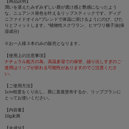
【商品説明】
潤いを湛えたみずみずしい唇が透け感と艶感になったよう
な、ニュアンス発色を叶えるリップスティックです。ディグ
ニファイドオイル*ブレンドで体温に溶けるようにのび、ぴた
りとフィットします。*植物性スクワラン、ヒマワリ種子油(保
湿成分)
※お一人様３本のみの販売となります。
【使用上の注意事項】
ナチュラル処方の為、高温多湿での保管、繰り出しすぎのご
使用はリップが折れる可能性がありますのでご注意くださ
い。
【ご使用方法】
1cm程度をくり出し、唇に直接塗布するか、リップブラシに
とってお使いください。
【内容量】
10g未満
【全成分】