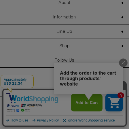
About
スクワラン、ダイマージリノール酸水添ヒマシ油、キャンデ
リラロウ、キャンデリラロウ炭化水素、コメヌカロウ、キャ
ンデリラロウエステルズ、ミツロウ、トコフェロール、水酸
Information
化Al、アルガニアスピノサ核油、カニナバラ果実油、酸化チ
タン、酸化鉄、赤２０２、黄４
Line Up
29：ヒマワリ種子油、トリイソステアリン酸ポリグリセリル
Shop
－２、トリ（カプリル酸／カプリン酸）グリセリル、植物性
スクワラン、ダイマージリノール酸水添ヒマシ油、キャンデ
リラロウ、キャンデリラロウ炭化水素、コメヌカロウ、キャ
Follow Us
ンデリラロウエステルズ、ミツロウ、トコフェロール、水酸
化Al、アルガニアスピノサ核油、カニナバラ果実油、酸化
Service
鉄、酸化チタン
Recruit
30：ヒマワリ種子油、トリイソステアリン酸ポリグリセリル
－２、トリ（カプリル酸／カプリン酸）グリセリル、植物性
スクワラン、ダイマージリノール酸水添ヒマシ油、キャンデ
GO GREEN MEMBER’S 公式アプリ
リラロウ、キャンデリラロウ炭化水素、コメヌカロウ、キャ
会員証の表示や新商品、キャンペーン情報、お得なクーポン
レビューを見る
ンデリラロウエステルズ、ミツロウ、トコフェロール、アル
もこのアプリで。
カートに入れる
¥3,520
（税込）
ガニアスピノサ核油、カニナバラ果実油、水酸化Al、マイ
Google Playでダウンロード
App Storeはこちら
カ、赤２０１、黄４、酸化鉄、酸化チタン、赤２０２