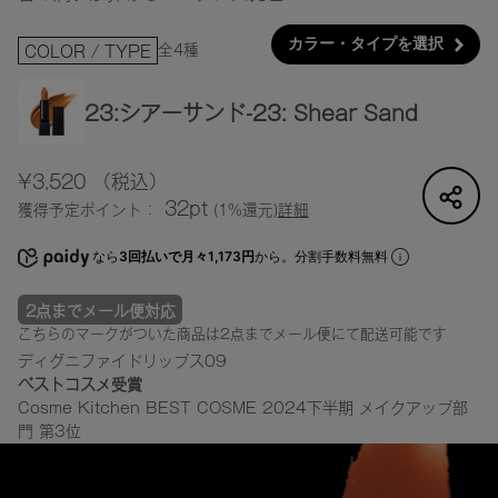
カラー・タイプを選択
全4種
COLOR / TYPE
23:シアーサンド-23: Shear Sand
¥3,520
（税込）
32pt
獲得予定ポイント：
(1%還元)
詳細
なら
3回払いで月々1,173円
から。分割手数料無料
2点までメール便対応
こちらのマークがついた商品は2点までメール便にて配送可能です
ディグニファイドリップス09
ベストコスメ受賞
Cosme Kitchen BEST COSME 2024下半期 メイクアップ部
門 第3位