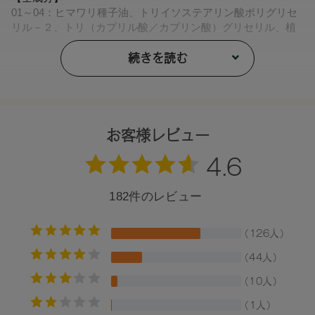
01～04：ヒマワリ種子油、トリイソステアリン酸ポリグリセ
リル－２、トリ（カプリル酸／カプリン酸）グリセリル、植
物性スクワラン、ダイマージリノール酸水添ヒマシ油、キャ
ンデリラロウ、キャンデリラロウ炭化水素、コメヌカロウ、
続きを読む
キャンデリラロウエステルズ、ミツロウ、トコフェロール、
アルガニアスピノサ核油、カニナバラ果実油、（＋／－）水
酸化Aｌ、酸化チタン、酸化鉄、マイカ、赤色２０２、黄４,
05：ヒマワリ種子油、トリイソステアリン酸ポリグリセリル
お客様レビュー
－２、トリ（カプリル酸／カプリン酸）グリセリル、植物性
スクワラン、ダイマージリノール酸水添ヒマシ油、キャンデ
リラロウ、キャンデリラロウ炭化水素、コメヌカロウ、キャ
ンデリラロウエステルズ、ミツロウ、トコフェロール、アル
ガニアスピノサ核油、カニナバラ果実油、水酸化Ａｌ、酸化
チタン、黄４、赤１０４（１）、酸化鉄,
06：ヒマワリ種子油、トリイソステアリン酸ポリグリセリル
－２、トリ（カプリル酸／カプリン酸）グリセリル、植物性
スクワラン、ダイマージリノール酸水添ヒマシ油、キャンデ
リラロウ、キャンデリラロウ炭化水素、コメヌカロウ、キャ
ンデリラロウエステルズ、ミツロウ、トコフェロール、アル