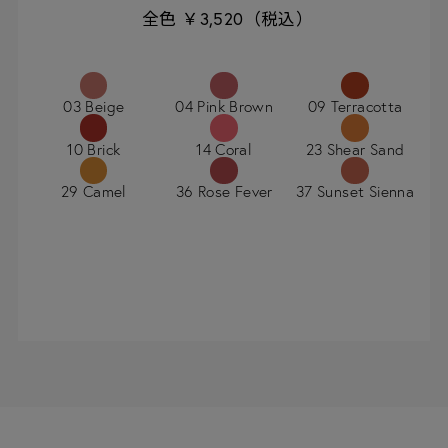
全色 ￥3,520（税込）
03 Beige
04 Pink Brown
09 Terracotta
10 Brick
14 Coral
23 Shear Sand
29 Camel
36 Rose Fever
37 Sunset Sienna