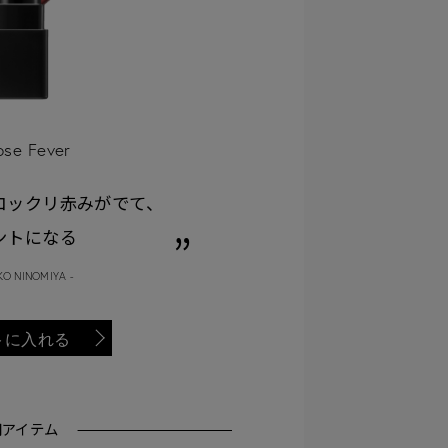
ose Fever
コックリ赤みがでて、
ントになる
KO NINOMIYA -
トに入れる
用アイテム