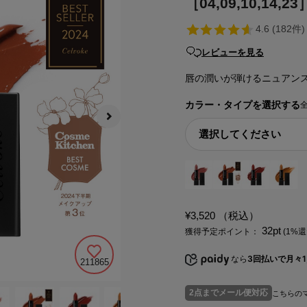
［04,09,10,14,23
レビューを見る
唇の潤いが弾けるニュアン
カラー・タイプを選択する
¥3,520
（税込）
32pt
獲得予定ポイント：
(1%還
なら
3回払いで月々1,
211865
2点までメール便対応
こちらの