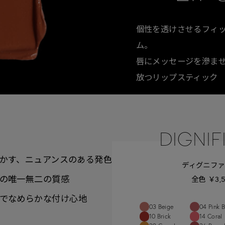
個性を透けさせるフィ
ム。
唇にメッセージを滲ま
放つリップスティック
DIGNIFI
かす、
ニュアンスのある発色
ディグニファ
の
唯一無二の質感
全色 ￥3,
で
なめらかな付け心地
03 Beige
04 Pink 
10 Brick
14 Coral