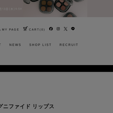
MY PAGE
CART
(
0
)
T
NEWS
SHOP LIST
RECRUIT
ディグニファイド リップス