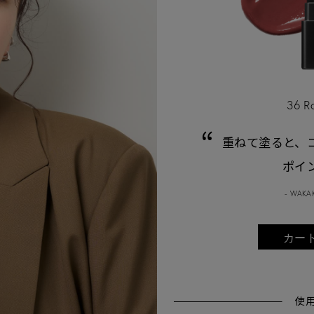
36 R
重ねて塗ると、
ポイ
- WAKA
カー
使