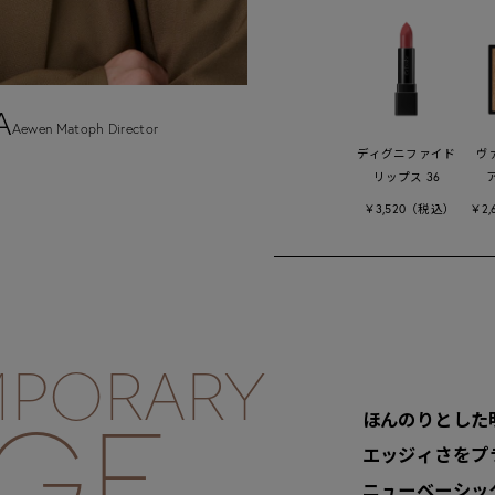
A
Aewen Matoph Director
ディグニファイド
ヴ
リップス 36
ア
￥3,520（税込）
￥2
PORARY
ほんのりとした
IGE
エッジィさをプ
ニューベーシッ