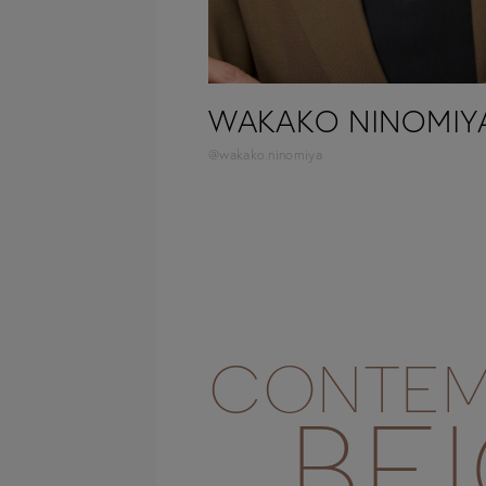
WAKAKO NINOMIY
@wakako.ninomiya
CONTEM
BE