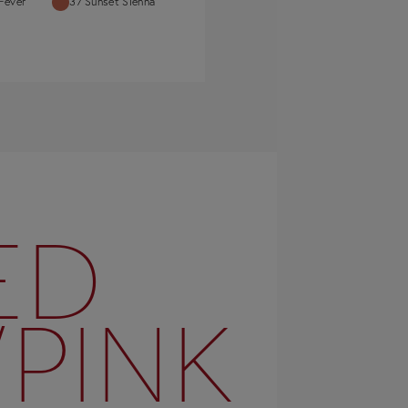
Fever
37 Sunset Sienna
ED
/PINK