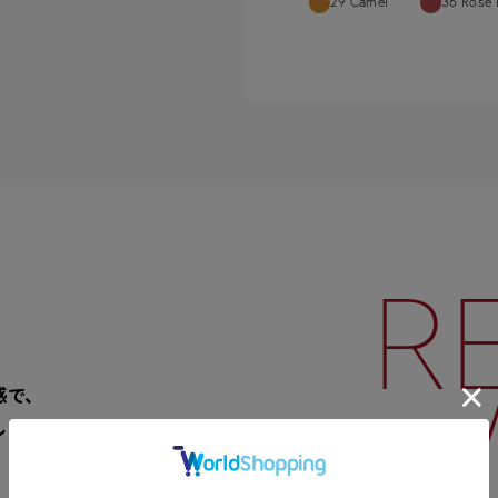
29 Camel
36 Rose 
R
感で、
レッドとピンクカラー