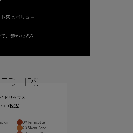
ット感とボリュー
せて、
静かな光を
ED LIPS
イドリップス
520（税込）
Brown
09 Terracotta
23 Shear Sand