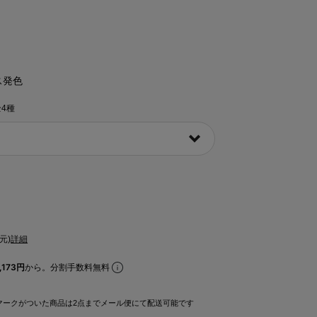
］
ス発色
全4種
元)
詳細
173円
から。分割手数料無料
マークがついた商品は2点までメール便にて配送可能です