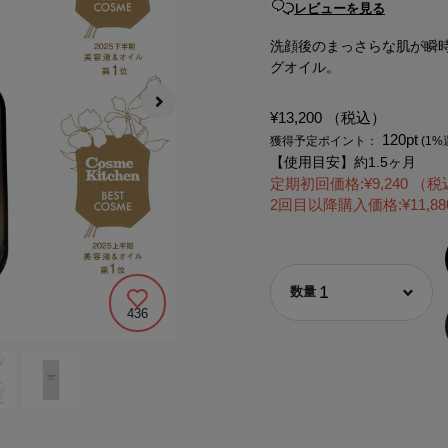
レビューを見る
洗顔後のまっさらな肌が瞬
グオイル。
¥13,200
（税込）
120pt
獲得予定ポイント：
(1%
【使用目安】約1.5ヶ月
定期初回価格:
¥
9,240
（税
2回目以降購入価格:
¥
11,88
1
436