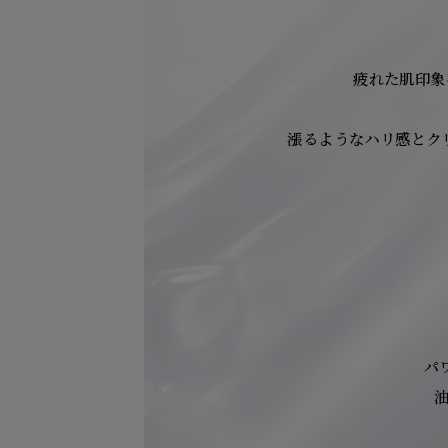
疲れた肌印象
漲るようなハリ感とク
パ