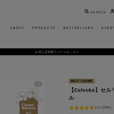
SEARCH
ABOUT
PRODUCTS
BESTSELLERS
EVEN
BEST COSME
1
|
6
【Celvoke】
ル