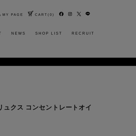
MY PAGE
CART
(
0
)
T
NEWS
SHOP LIST
RECRUIT
LINE お友だち登録 500円クーポン プレゼント
セルリュクス コンセントレートオイ