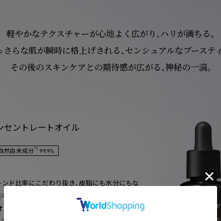
軽やかなテクスチャーが心地よく広がり、
ハリが満ちる。
っさらな肌が瞬時に格上げされる、
センシュアルなブースティ
その後のスキンケアとの期待感が広がる、
神秘の一滴。
ンセントレートオイル
*1
自然由来成分
99.9%
レンド比率にこだわり抜き､皮脂にも水分にもな
ネクト処方を採用した導入オイル美容液。
オイルがごわつきやかさつきを感じやすい硬く
て、すみずみまで有用成分を届け､あとに使うス