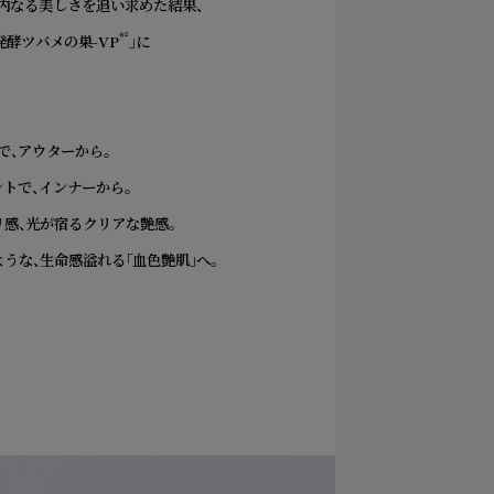
内なる美しさを追い求めた結果、
*²
発酵ツバメの巣-VP
」に
で、アウターから。
トで、インナーから。
感、光が宿るクリアな艶感。
うな、生命感溢れる「血色艶肌」へ。