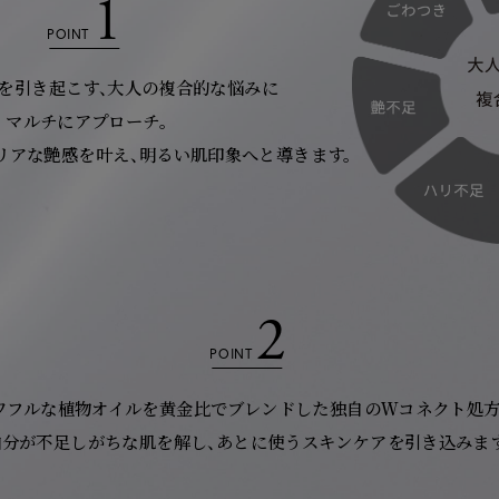
1
POINT
を引き起こす、
大人の複合的な悩みに
マルチにアプローチ。
リアな艶感を叶え、
明るい肌印象へと導きます。
2
POINT
ワフルな植物オイルを黄金比でブレンドした
独自のＷコネクト処方
油分が不足しがちな肌を解し、
あとに使うスキンケアを引き込みます