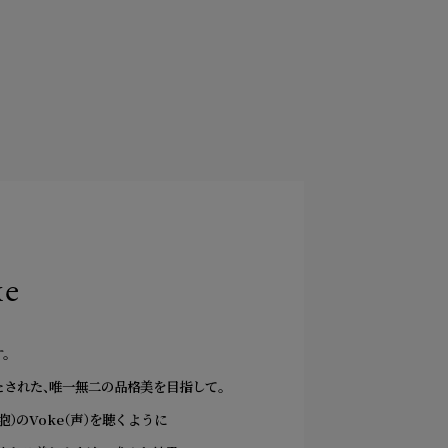
xe
。
された、
唯一無二の品格美を目指して。
（細胞）のVoke（声）を聴くように