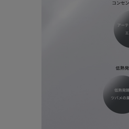
コンセン
低熟発