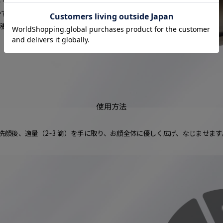
す状態へと整えます。
､漲るような濃密なハリ感と光が宿るクリアな艶
使用方法
洗顔後、適量（2~3 滴）を手に取り、
お顔全体に優しく広げ、なじませます