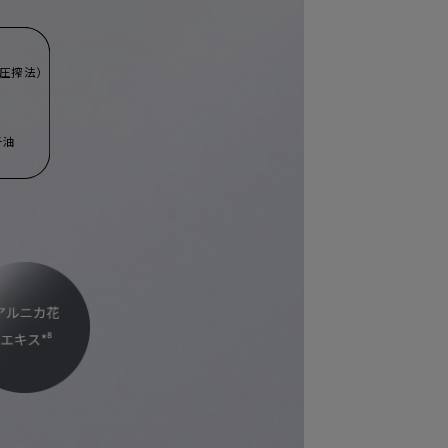
温圧搾法）
子油